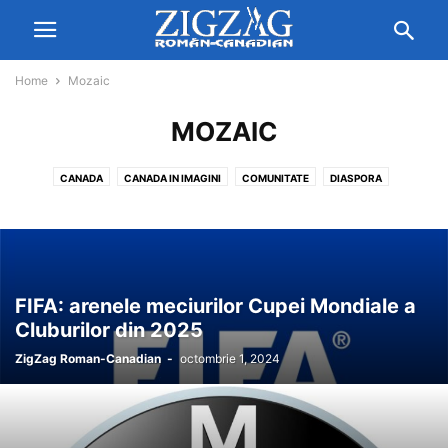
Home
Mozaic
MOZAIC
CANADA
CANADA IN IMAGINI
COMUNITATE
DIASPORA
EMIGRATIE IN CANADA
INTERNATIONAL
MOZAIC
ROMÂNIA
SANATATE
SFATURI UTILE
SPORT
STIINTA
UNCATEGORISED
VIDEO
ZZ
FIFA: arenele meciurilor Cupei Mondiale a
Cluburilor din 2025
ZigZag Roman-Canadian
-
octombrie 1, 2024