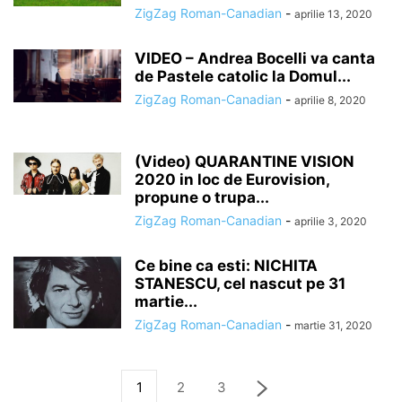
ZigZag Roman-Canadian
-
aprilie 13, 2020
VIDEO – Andrea Bocelli va canta
de Pastele catolic la Domul...
ZigZag Roman-Canadian
-
aprilie 8, 2020
(Video) QUARANTINE VISION
2020 in loc de Eurovision,
propune o trupa...
ZigZag Roman-Canadian
-
aprilie 3, 2020
Ce bine ca esti: NICHITA
STANESCU, cel nascut pe 31
martie...
ZigZag Roman-Canadian
-
martie 31, 2020
1
2
3