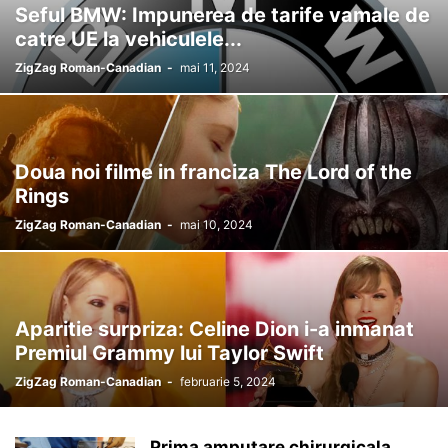
Seful BMW: Impunerea de tarife vamale de
catre UE la vehiculele...
ZigZag Roman-Canadian
-
mai 11, 2024
Doua noi filme in franciza The Lord of the
Rings
ZigZag Roman-Canadian
-
mai 10, 2024
Aparitie surpriza: Celine Dion i-a inmanat
Premiul Grammy lui Taylor Swift
ZigZag Roman-Canadian
-
februarie 5, 2024
Prima amputare chirurgicala