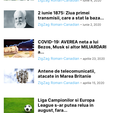
ZigZag Roman-Canadian
-
iunie 4, 2020
2 iunie 1875: Ziua primei
transmisii, care a stat la baza...
ZigZag Roman-Canadian
-
iunie 2, 2020
COVID-19: AVEREA neta a lui
Bezos, Musk si altor MILIARDARI
a...
ZigZag Roman-Canadian
-
aprilie 23, 2020
Antene de telecomunicatii,
atacate in Marea Britanie
ZigZag Roman-Canadian
-
aprilie 15, 2020
Liga Campionilor si Europa
League s-ar putea relua in
august, fara...