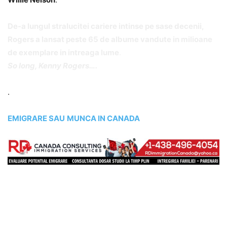
De-a lungul stralucitei cariere intinse pe sase decenii,
Rogers a lansat peste 65 de albume vandute in milioane
de exemplare in intreaga lume
.
So long, Kenny Rogers….
.
EMIGRARE SAU
MUNCA IN CANADA