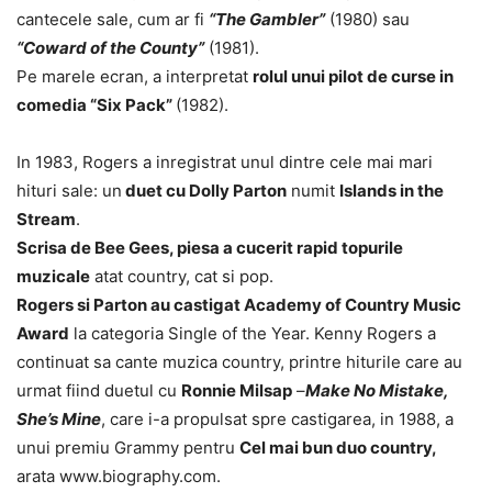
cantecele sale, cum ar fi
“The Gambler”
(1980) sau
“Coward of the County”
(1981).
Pe marele ecran, a interpretat
rolul unui pilot de curse in
comedia “Six Pack”
(1982).
In 1983, Rogers a inregistrat unul dintre cele mai mari
hituri sale: un
duet cu Dolly Parton
numit
Islands in the
Stream
.
Scrisa de Bee Gees, piesa a cucerit rapid topurile
muzicale
atat country, cat si pop.
Rogers si Parton au castigat Academy of Country Music
Award
la categoria Single of the Year. Kenny Rogers a
continuat sa cante muzica country, printre hiturile care au
urmat fiind duetul cu
Ronnie Milsap
–
Make No Mistake,
She’s Mine
, care i-a propulsat spre castigarea, in 1988, a
unui premiu Grammy pentru
Cel mai bun duo country,
arata www.biography.com.