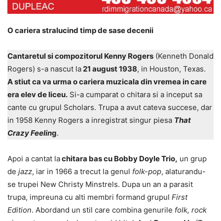
O cariera stralucind timp de sase decenii
Cantaretul si compozitorul Kenny Rogers
(Kenneth Donald
Rogers) s-a nascut la
21 august 1938
, in Houston, Texas.
A stiut ca va urma o cariera muzicala din vremea in care
era elev de liceu.
Si-a cumparat o chitara si a inceput sa
cante cu grupul Scholars. Trupa a avut cateva succese, dar
in 1958 Kenny Rogers a inregistrat singur piesa
That
Crazy Feelin
g
.
Apoi a cantat la
chitara bas cu Bobby Doyle Trio,
un grup
de
jazz
, iar in 1966 a trecut la genul
folk-pop
, alaturandu-
se trupei New Christy Minstrels. Dupa un an a parasit
trupa, impreuna cu alti membri formand grupul
First
Edition
. Abordand un stil care combina genurile
folk, rock