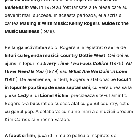
Believes in Me
.
In 1979 au fost lansate alte piese care au
devenit mari succese. In aceasta perioada, el a scris si
cartea
Making It With Music: Kenny Rogers’ Guide to the
Music Business
(1978).
Pe langa activitatea solo, Rogers a inregistrat o serie de
hituri cu legenda muzicii country Dottie West
. Cei doi au
ajuns in topuri cu
Every Time Two Fools Collide
(1978),
All
I Ever Need Is You
(1979) sau
What Are We Doin’ In Love
(1981). De asemenea, in 1981, Rogers a stationat pe
locul 1
in topurile pop timp de sase saptamani
, cu versiunea sa la
piesa
Lady
a lui
Lionel Richie
, precizeaza site-ul amintit.
Rogers s-a bucurat de succes atat cu genul country, cat si
cu genul pop. A colaborat cu nume mari ale muzicii precum
Kim Carnes si Sheena Easton.
A facut si film
, jucand in multe pelicule inspirate de