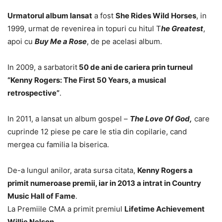
Urmatorul album lansat
a fost
She Rides Wild Horses
, in
1999, urmat de revenirea in topuri cu hitul T
he Greatest
,
apoi cu
Buy Me a Rose
, de pe acelasi album.
In 2009, a sarbatorit
50 de ani de cariera prin turneul
“Kenny Rogers: The First 50 Years, a musical
retrospective”
.
In 2011, a lansat un album gospel –
The Love Of God,
care
cuprinde 12 piese pe care le stia din copilarie, cand
mergea cu familia la biserica.
De-a lungul anilor, arata sursa citata,
Kenny Rogers a
primit numeroase premii, iar in 2013 a intrat in Country
Music Hall of Fame
.
La Premiile CMA a primit premiul
Lifetime Achievement
Willie Nelson
.