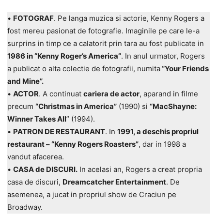
•
FOTOGRAF
. Pe langa muzica si actorie, Kenny Rogers a
fost mereu pasionat de fotografie. Imaginile pe care le-a
surprins in timp ce a calatorit prin tara au fost publicate in
1986 in “Kenny Roger’s America”
. In anul urmator, Rogers
a publicat o alta colectie de fotografii, numita
“Your Friends
and Mine”.
•
ACTOR
. A continuat
cariera de actor
, aparand in filme
precum
“Christmas in America”
(1990) si
“MacShayne:
Winner Takes All
” (1994).
•
PATRON DE RESTAURANT
. In
1991, a deschis propriul
restaurant – “Kenny Rogers Roasters”
, dar in 1998 a
vandut afacerea.
•
CASA de DISCURI.
In acelasi an, Rogers a creat propria
casa de discuri,
Dreamcatcher Entertainment
. De
asemenea, a jucat in propriul show de Craciun pe
Broadway.