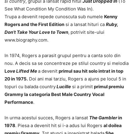
si country
, grupul a lansat rapid hitul
Just Dropped In
(To
See What Condition My Condition Was In).
Trupa a devenit repede cunoscuta sub numele
Kenny
Rogers and the First Edition
si a lansat hituri ca
Ruby,
Don’t Take Your Love to Town
, potrivit site-ului
www.biography.com.
In 1974, Rogers a parasit grupul pentru a canta solo din
nou. A decis sa se concentreze pe stilul country si melodia
L
ove Lifted Me
a devenit
primul sau hit solo intrat in top
20 in 1975.
Doi ani mai tarziu, Rogers a ajuns pe locul 5 in
topuri cu balada country
Lucille
si a primit
primul premiu
Grammy la categoria Best Male Country Vocal
Performance
.
In urma acestui succes, Rogers a lansat
The Gambler
in
1978
. Piesa a devenit hit si i-a adus lui Rogers
al doilea
premiu Grammy
. Tot atunci a inregistrat balada
S
he