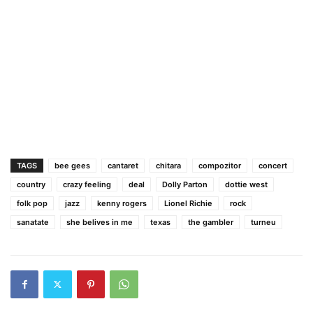
TAGS
bee gees
cantaret
chitara
compozitor
concert
country
crazy feeling
deal
Dolly Parton
dottie west
folk pop
jazz
kenny rogers
Lionel Richie
rock
sanatate
she belives in me
texas
the gambler
turneu