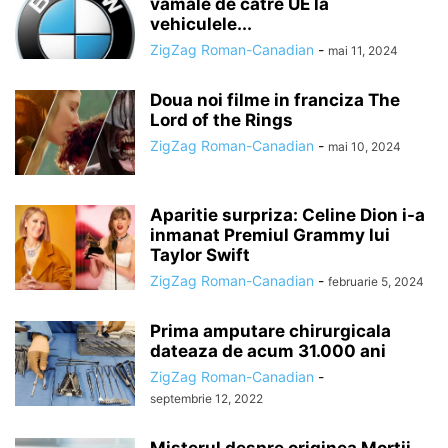
vamale de catre UE la
vehiculele...
ZigZag Roman-Canadian
-
mai 11, 2024
Doua noi filme in franciza The
Lord of the Rings
ZigZag Roman-Canadian
-
mai 10, 2024
Aparitie surpriza: Celine Dion i-a
inmanat Premiul Grammy lui
Taylor Swift
ZigZag Roman-Canadian
-
februarie 5, 2024
Prima amputare chirurgicala
dateaza de acum 31.000 ani
ZigZag Roman-Canadian
-
septembrie 12, 2022
Misterul despre originea Mortii