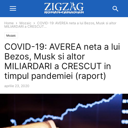
Home
Mozaic
COVID-19: AVEREA neta a lui Bezos, Musk si altor
MILIARDARI a CRESCUT...
Mozaic
COVID-19: AVEREA neta a lui
Bezos, Musk si altor
MILIARDARI a CRESCUT in
timpul pandemiei (raport)
aprilie 23, 2020