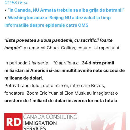
CITESTE si:
•
“In Canada, NU Armata trebuie sa aiba grija de batrani!”
•
Washington acuza: Beijing NU a dezvaluit la timp
informatiile despre epidemie catre OMS
“
Este povestea a doua pandemii, cu sacrificii foarte
inegal
e
“, a remarcat Chuck Collins, coautor al raportului.
In perioada
1 ianuarie – 10 aprilie a.c.
,
34 dintre primii
miliardari ai Americii si-au inmultit averile nete cu zeci de
milioane de dolari
.
Potrivit raportului, opt dintre ei, intre care Bezos,
fondatorul Zoom Eric Yuan si Elon Musk au inregistrat o
crestere de 1 miliard de dolari in averea lor neta totala
.