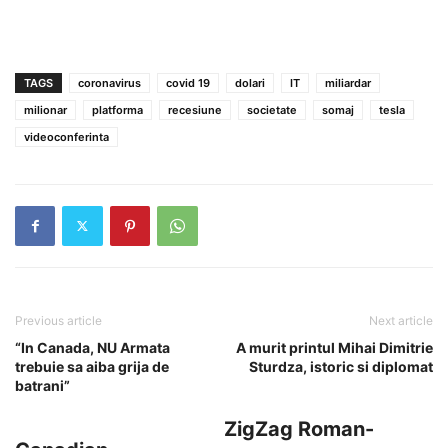
TAGS
coronavirus
covid 19
dolari
IT
miliardar
milionar
platforma
recesiune
societate
somaj
tesla
videoconferinta
Previous article
Next article
“In Canada, NU Armata
A murit printul Mihai Dimitrie
trebuie sa aiba grija de
Sturdza, istoric si diplomat
batrani”
ZigZag Roman-