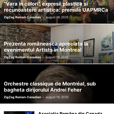
“Vara in culori”, expresii plastice si
recunoastere artistica: premiile UAPMRCa
ZigZag Roman-Canadian
-
august 19, 2025
Prezenta româneasca apreciata la
evenimentul Artists in Montreal
ZigZag Roman-Canadian
-
august 19, 2025
Orchestre classique de Montréal, sub
bagheta dirijorului Andrei Feher
ZigZag Roman-Canadian
-
august 19, 2025
Asociatia Româna din Canada,