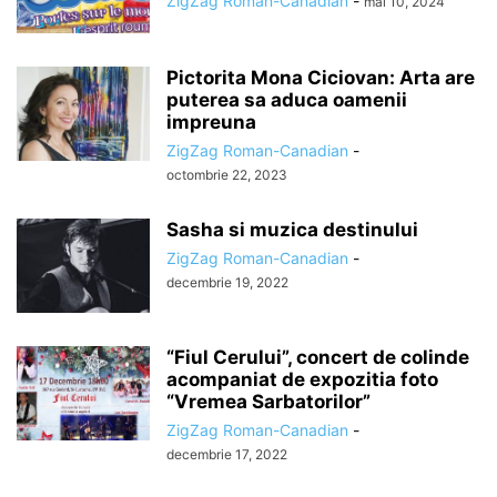
ZigZag Roman-Canadian
-
mai 10, 2024
Pictorita Mona Ciciovan: Arta are
puterea sa aduca oamenii
impreuna
ZigZag Roman-Canadian
-
octombrie 22, 2023
Sasha si muzica destinului
ZigZag Roman-Canadian
-
decembrie 19, 2022
“Fiul Cerului”, concert de colinde
acompaniat de expozitia foto
“Vremea Sarbatorilor”
ZigZag Roman-Canadian
-
decembrie 17, 2022