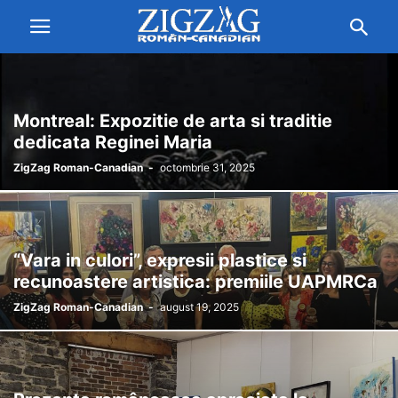
Montreal: Expozitie de arta si traditie
dedicata Reginei Maria
ZigZag Roman-Canadian
-
octombrie 31, 2025
“Vara in culori”, expresii plastice si
recunoastere artistica: premiile UAPMRCa
ZigZag Roman-Canadian
-
august 19, 2025