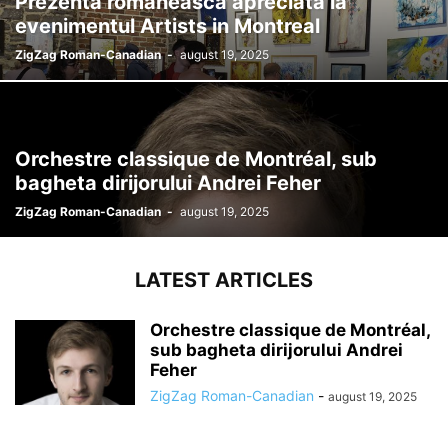
Prezenta româneasca apreciata la
evenimentul Artists in Montreal
ZigZag Roman-Canadian
-
august 19, 2025
Orchestre classique de Montréal, sub
bagheta dirijorului Andrei Feher
ZigZag Roman-Canadian
-
august 19, 2025
LATEST ARTICLES
Orchestre classique de Montréal,
sub bagheta dirijorului Andrei
Feher
ZigZag Roman-Canadian
-
august 19, 2025