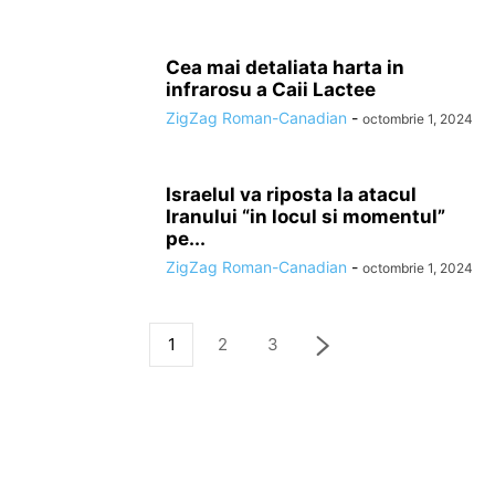
Cea mai detaliata harta in
infrarosu a Caii Lactee
ZigZag Roman-Canadian
-
octombrie 1, 2024
Israelul va riposta la atacul
Iranului “in locul si momentul”
pe...
ZigZag Roman-Canadian
-
octombrie 1, 2024
1
2
3