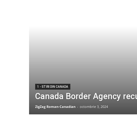
1 - STIRI DIN CANADA
Canada Border Agency recu
ZigZag Roman-Canadian
-
octombrie 3, 2024