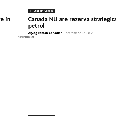
1 - Stiri din Canada
e in
Canada NU are rezerva strategic
petrol
ZigZag Roman-Canadian
-
septembrie 12, 2022
- Advertisement -