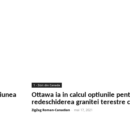
1 - Stiri din Canada
giunea
Ottawa ia in calcul optiunile pen
redeschiderea granitei terestre 
ZigZag Roman-Canadian
-
mai 17, 2021