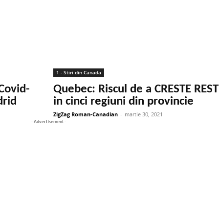
1 - Stiri din Canada
Covid-
Quebec: Riscul de a CRESTE REST
drid
in cinci regiuni din provincie
ZigZag Roman-Canadian
-
martie 30, 2021
- Advertisement -