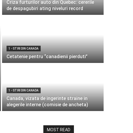
Criza furturilor auto din Quebec: cererile
de despagubiri ating niveluri record
1 - STIRI DIN CANADA
Cetatenie pentru “canadienii pierduti”
1 - STIRI DIN CANADA
Canada, vizata de ingerinte straine in
alegerile interne (comisie de ancheta)
MOST READ