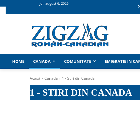
joi, august 6, 2026
D
HOME
CANADA
COMUNITATE
EMIGRATIE IN C
Acasă
Canada
1 - Stiri din Canada
1 - STIRI DIN CANADA