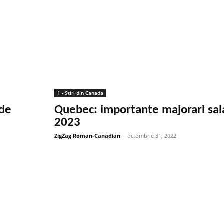
1 - Stiri din Canada
 de
Quebec: importante majorari sala
2023
ZigZag Roman-Canadian
-
octombrie 31, 2022