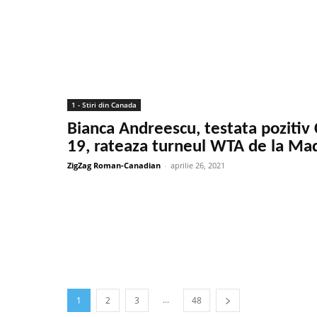
1 - Stiri din Canada
Bianca Andreescu, testata pozitiv 
19, rateaza turneul WTA de la Ma
ZigZag Roman-Canadian
-
aprilie 26, 2021
...
1
2
3
48