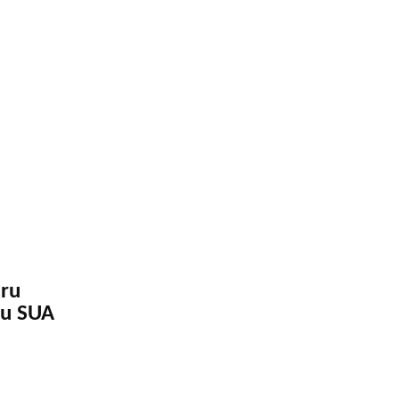
tru
cu SUA