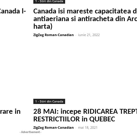
1 - Stiri din Canada
Canada l-
Canada isi mareste capacitatea 
antiaeriana si antiracheta din Arc
harta)
ZigZag Roman-Canadian
-
iunie 21, 2022
1 - Stiri din Canada
rare in
28 MAI: incepe RIDICAREA TREP
RESTRICTIILOR in QUEBEC
ZigZag Roman-Canadian
-
mai 18, 2021
- Advertisement -