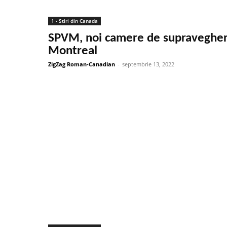
1 - Stiri din Canada
SPVM, noi camere de supravegher
Montreal
ZigZag Roman-Canadian
-
septembrie 13, 2022