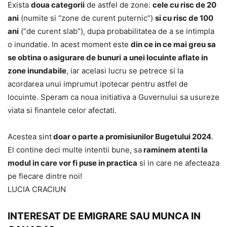
Exista
doua categorii
de astfel de zone:
cele cu risc de 20
ani
(numite si “zone de curent puternic”)
si cu risc de 100
ani
(“de curent slab”), dupa probabilitatea de a se intimpla
o inundatie. In acest moment este
din ce in ce mai greu sa
se obtina o asigurare de bunuri
a unei locuinte aflate in
zone inundabile
, iar acelasi lucru se petrece si la
acordarea unui imprumut ipotecar pentru astfel de
locuinte. Speram ca noua initiativa a Guvernului sa usureze
viata si finantele celor afectati.
Acestea sint
doar o parte a promisiunilor Bugetului 2024
.
El contine deci multe intentii bune, sa
raminem atenti la
modul in care vor fi puse in practica
si in care ne afecteaza
pe fiecare dintre noi!
LUCIA CRACIUN
INTERESAT DE EMIGRARE SAU MUNCA IN