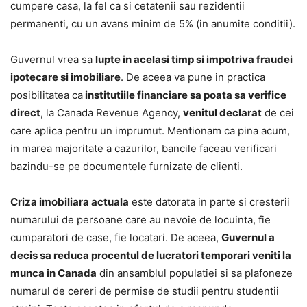
cumpere casa, la fel ca si cetatenii sau rezidentii
permanenti, cu un avans minim de 5% (in anumite conditii).
Guvernul vrea sa
lupte in acelasi timp si impotriva fraudei
ipotecare si imobiliare
. De aceea va pune in practica
posibilitatea ca
institutiile financiare sa poata sa verifice
direct
, la Canada Revenue Agency,
venitul declarat
de cei
care aplica pentru un imprumut. Mentionam ca pina acum,
in marea majoritate a cazurilor, bancile faceau verificari
bazindu-se pe documentele furnizate de clienti.
Criza imobiliara actuala
este datorata in parte si cresterii
numarului de persoane care au nevoie de locuinta, fie
cumparatori de case, fie locatari. De aceea,
Guvernul a
decis sa reduca procentul de lucratori temporari veniti la
munca in Canada
din ansamblul populatiei si sa plafoneze
numarul de cereri de permise de studii pentru studentii