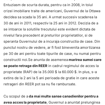
Entuziasm de scurta durata, pentru ca in 2008, in toiul
crizei imobiliare traite de americani, Guvernul de la Ottawa
decidea sa scada la 35 ani. A urmat succesiv scaderea la
30 de ani in 2011, respectiv la 25 ani in 2012. Decizia de a
se intoarce la solutiile trecutului este evident dictata de
nivelul fara precedent al preturilor proprietatilor, si de
speranta Guvernului de a incuraja constructia de case. Din
punctul nostru de vedere, ar fi fost binevenita amortizarea
pe 30 de ani pentru toate tipurile de case, nu numai pentru
constructii noi.Se anunta de asemenea
marirea sumei care
se poate retrage din REER
in cadrul regimului de acces la
proprietate (RAP) de la 35.000 $ la 60.000 $. In plus, s-a
extins de la 2 ani la 5 ani perioada de gratie in care aceste
retrageri din REER pot sa nu fie rambursate.
Cu scopul de a
da mai multe sanse canadienilor pentru a
avea acces la proprietate
, Guvernul a anuntat prelungirea