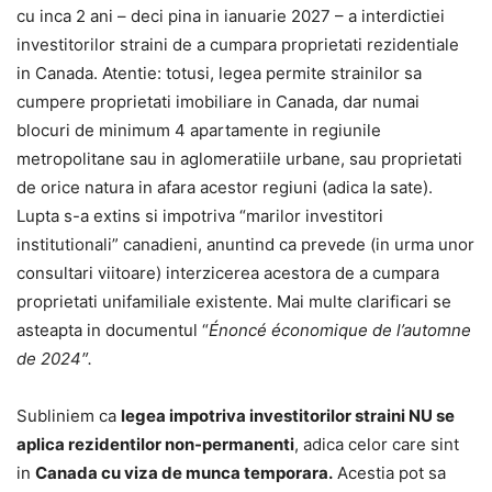
cu inca 2 ani – deci pina in ianuarie 2027 – a interdictiei
investitorilor straini de a cumpara proprietati rezidentiale
in Canada. Atentie: totusi, legea permite strainilor sa
cumpere proprietati imobiliare in Canada, dar numai
blocuri de minimum 4 apartamente in regiunile
metropolitane sau in aglomeratiile urbane, sau proprietati
de orice natura in afara acestor regiuni (adica la sate).
Lupta s-a extins si impotriva “marilor investitori
institutionali” canadieni, anuntind ca prevede (in urma unor
consultari viitoare) interzicerea acestora de a cumpara
proprietati unifamiliale existente. Mai multe clarificari se
asteapta in documentul “
Énoncé économique de l’automne
de 2024″
.
Subliniem ca
legea impotriva investitorilor straini NU se
aplica rezidentilor non-permanenti
, adica celor care sint
in
Canada cu viza de munca temporara.
Acestia pot sa