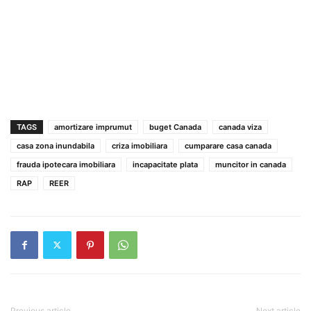
TAGS
amortizare imprumut
buget Canada
canada viza
casa zona inundabila
criza imobiliara
cumparare casa canada
frauda ipotecara imobiliara
incapacitate plata
muncitor in canada
RAP
REER
Previous article
Next article