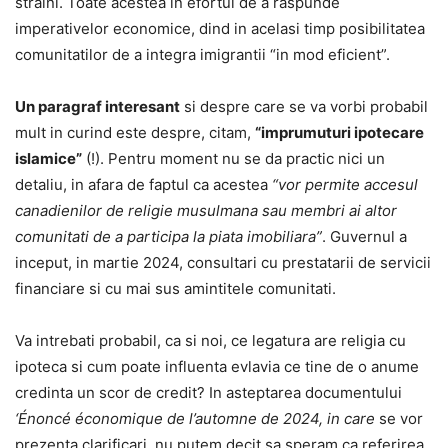
straini. Toate acestea in efortul de a raspunde
imperativelor economice, dind in acelasi timp posibilitatea
comunitatilor de a integra imigrantii “in mod eficient”.
Un paragraf interesant
si despre care se va vorbi probabil
mult in curind este despre, citam,
“imprumuturi ipotecare
islamice”
(!). Pentru moment nu se da practic nici un
detaliu, in afara de faptul ca acestea
“vor permite accesul
canadienilor de religie musulmana sau membri ai altor
comunitati de a participa la piata imobiliara”
. Guvernul a
inceput, in martie 2024, consultari cu prestatarii de servicii
financiare si cu mai sus amintitele comunitati.
Va intrebati probabil, ca si noi, ce legatura are religia cu
ipoteca si cum poate influenta evlavia ce tine de o anume
credinta un scor de credit? In asteptarea documentului
‘
Énoncé économique de l’automne de 2024, in care
se vor
prezenta clarificari, nu putem decit sa speram ca referirea