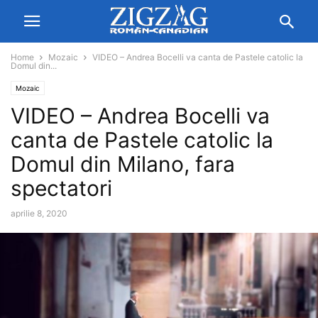
Home
Mozaic
VIDEO – Andrea Bocelli va canta de Pastele catolic la
Domul din...
Mozaic
VIDEO – Andrea Bocelli va
canta de Pastele catolic la
Domul din Milano, fara
spectatori
aprilie 8, 2020