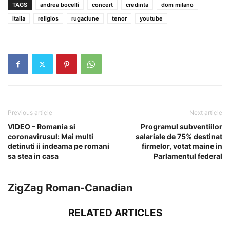
TAGS
andrea bocelli
concert
credinta
dom milano
italia
religios
rugaciune
tenor
youtube
Previous article
Next article
VIDEO – Romania si
Programul subventiilor
coronavirusul: Mai multi
salariale de 75% destinat
detinuti ii indeama pe romani
firmelor, votat maine in
sa stea in casa
Parlamentul federal
ZigZag Roman-Canadian
RELATED ARTICLES