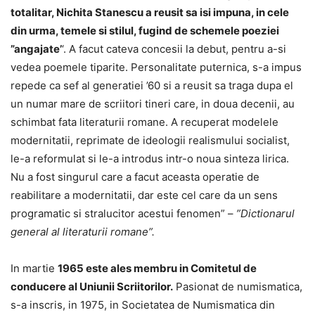
totalitar, Nichita Stanescu a reusit sa isi impuna, in cele
din urma, temele si stilul, fugind de schemele poeziei
”angajate’
‘. A facut cateva concesii la debut, pentru a-si
vedea poemele tiparite. Personalitate puternica, s-a impus
repede ca sef al generatiei ’60 si a reusit sa traga dupa el
un numar mare de scriitori tineri care, in doua decenii, au
schimbat fata literaturii romane. A recuperat modelele
modernitatii, reprimate de ideologii realismului socialist,
le-a reformulat si le-a introdus intr-o noua sinteza lirica.
Nu a fost singurul care a facut aceasta operatie de
reabilitare a modernitatii, dar este cel care da un sens
programatic si stralucitor acestui fenomen” –
”Dictionarul
general al literaturii romane”.
In martie
1965 este ales membru in Comitetul de
conducere al Uniunii Scriitorilor.
Pasionat de numismatica,
s-a inscris, in 1975, in Societatea de Numismatica din