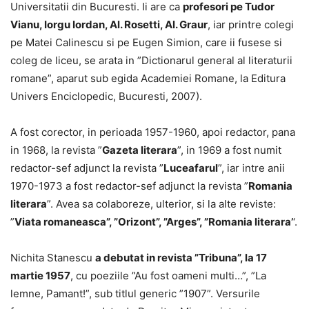
Universitatii din Bucuresti. Ii are ca
profesori pe Tudor
Vianu, Iorgu Iordan, Al. Rosetti, Al. Graur
, iar printre colegi
pe Matei Calinescu si pe Eugen Simion, care ii fusese si
coleg de liceu, se arata in ”Dictionarul general al literaturii
romane”, aparut sub egida Academiei Romane, la Editura
Univers Enciclopedic, Bucuresti, 2007).
A fost corector, in perioada 1957-1960, apoi redactor, pana
in 1968, la revista ”
Gazeta literara
”, in 1969 a fost numit
redactor-sef adjunct la revista ”
Luceafarul
”, iar intre anii
1970-1973 a fost redactor-sef adjunct la revista ”
Romania
literara
”. Avea sa colaboreze, ulterior, si la alte reviste:
”
Viata romaneasca”, ”Orizont”, ”Arges”, ”Romania literara’
‘.
Nichita Stanescu
a debutat in revista ”Tribuna”, la 17
martie 1957
, cu poeziile ”Au fost oameni multi…”, ”La
lemne, Pamant!”, sub titlul generic ”1907”. Versurile