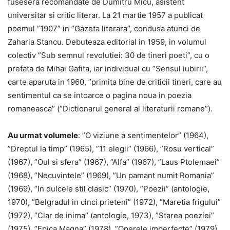
fusesera recomandate de Dumitru Micu, asistent
universitar si critic literar. La 21 martie 1957 a publicat
poemul ”1907” in ”Gazeta literara”, condusa atunci de
Zaharia Stancu. Debuteaza editorial in 1959, in volumul
colectiv ”Sub semnul revolutiei: 30 de tineri poeti”, cu o
prefata de Mihai Gafita, iar individual cu ”Sensul iubirii”,
carte aparuta in 1960, ”primita bine de criticii tineri, care au
sentimentul ca se intoarce o pagina noua in poezia
romaneasca” (”Dictionarul general al literaturii romane”).
Au urmat volumele
: ”O viziune a sentimentelor” (1964),
”Dreptul la timp” (1965), ”11 elegii” (1966), ”Rosu vertical”
(1967), ”Oul si sfera” (1967), ”Alfa” (1967), ”Laus Ptolemaei”
(1968), ”Necuvintele” (1969), ”Un pamant numit Romania”
(1969), ”In dulcele stil clasic” (1970), ”Poezii” (antologie,
1970), ”Belgradul in cinci prieteni” (1972), ”Maretia frigului”
(1972), ”Clar de inima” (antologie, 1973), ”Starea poeziei”
(1975), ”Epica Magna” (1978), ”Operele imperfecte” (1979),