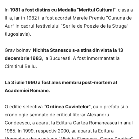
In
1981 a fost distins cu Medalia ”Meritul Cultural
”, clasa a
II-a, iar in 1982 i-a fost acordat Marele Premiu ”Cununa de
Aur” in cadrul festivalului ”Serile de Poezie de la Struga”
(Iugoslavia).
Grav bolnav,
Nichita Stanescu s-a stins din viata la 13
decembrie 1983
, la Bucuresti. A fost inmormantat la
Cimitirul Bellu.
La 3 iulie 1990 a fost ales membru post-mortem al
Academiei Romane.
O editie selectiva ‘
‘Ordinea Cuvintelor”
, cu o prefata si o
cronologie semnate de criticul literar Alexandru
Condeescu, a aparut la Editura Cartea Romaneasca in anul
1985. In 1999, respectiv 2000, au aparut la Editura
Humanitas doua volume ”Nichita Stanescu. Opera Poetica”,