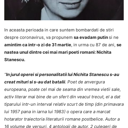
In aceasta perioada in care suntem bombardati de stiri
despre coronavirus, va propunem
sa evadam putin
si ne
amintim ca intr-o zi de 31 martie
, in urma cu 87 de ani,
se
nastea unul dintre cei mai mari poeti romani: Nichita
Stanescu.
“
In jurul operei si personalitatii lui Nichita Stanescu s-au
creat mituri si s-au dat batalii
. Poet de anvergura
europeana, poate cel mai de seama din vremea vietii sale,
activ literar mai bine de un sfert din veacul trecut, el a dat
tiparului intr-un interval relativ scurt de timp (din primavara
lui 1957 pana in iarna lui 1983) o opera care a marcat
hotarator traiectoria literaturii romane postbelice. Autor a
16 volume de versuri, 4 antologii de autor, 2 culegeri de