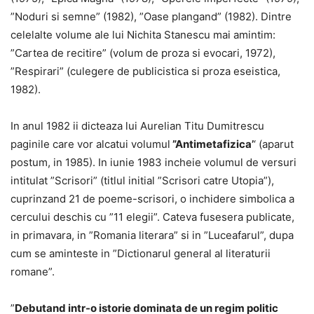
”Noduri si semne” (1982), ”Oase plangand” (1982). Dintre
celelalte volume ale lui Nichita Stanescu mai amintim:
”Cartea de recitire” (volum de proza si evocari, 1972),
”Respirari” (culegere de publicistica si proza eseistica,
1982).
In anul 1982 ii dicteaza lui Aurelian Titu Dumitrescu
paginile care vor alcatui volumul
”Antimetafizica’
‘ (aparut
postum, in 1985). In iunie 1983 incheie volumul de versuri
intitulat ”Scrisori” (titlul initial ”Scrisori catre Utopia”),
cuprinzand 21 de poeme-scrisori, o inchidere simbolica a
cercului deschis cu ”11 elegii”. Cateva fusesera publicate,
in primavara, in ”Romania literara” si in ”Luceafarul”, dupa
cum se aminteste in ”Dictionarul general al literaturii
romane”.
”
Debutand intr-o istorie dominata de un regim politic