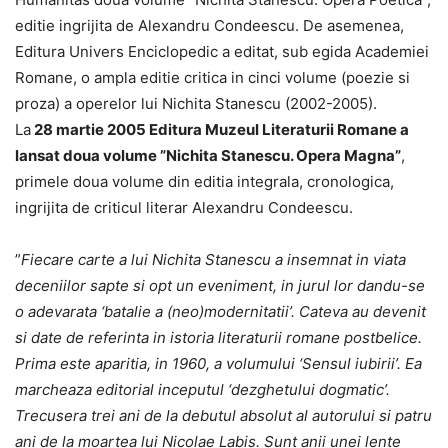
editie ingrijita de Alexandru Condeescu. De asemenea,
Editura Univers Enciclopedic a editat, sub egida Academiei
Romane, o ampla editie critica in cinci volume (poezie si
proza) a operelor lui Nichita Stanescu (2002-2005).
La
28 martie 2005 Editura Muzeul Literaturii Romane a
lansat doua volume ”Nichita Stanescu. Opera Magna”
,
primele doua volume din editia integrala, cronologica,
ingrijita de criticul literar Alexandru Condeescu.
”
Fiecare carte a lui Nichita Stanescu a insemnat in viata
deceniilor sapte si opt un eveniment, in jurul lor dandu-se
o adevarata ‘batalie a (neo)modernitatii’. Cateva au devenit
si date de referinta in istoria literaturii romane postbelice.
Prima este aparitia, in 1960, a volumului ‘Sensul iubirii’. Ea
marcheaza editorial inceputul ‘dezghetului dogmatic’.
Trecusera trei ani de la debutul absolut al autorului si patru
ani de la moartea lui Nicolae Labis. Sunt anii unei lente