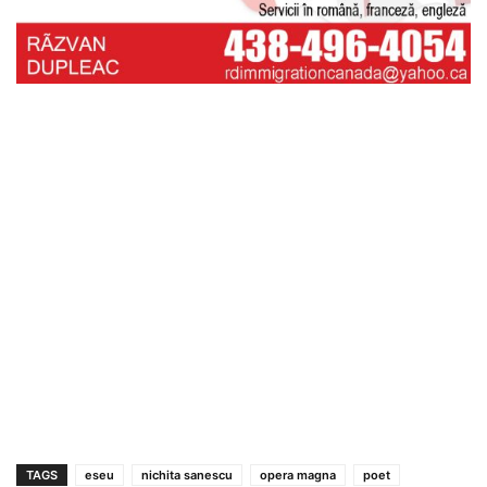
TAGS
eseu
nichita sanescu
opera magna
poet