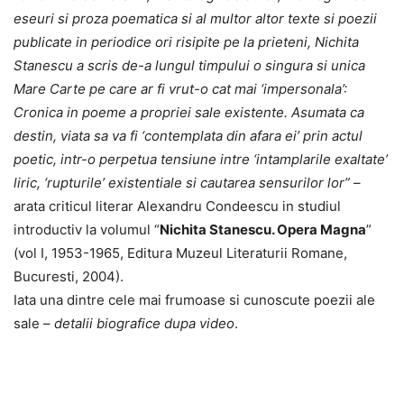
eseuri si proza poematica si al multor altor texte si poezii
publicate in periodice ori risipite pe la prieteni, Nichita
Stanescu a scris de-a lungul timpului o singura si unica
Mare Carte pe care ar fi vrut-o cat mai ‘impersonala’:
Cronica in poeme a propriei sale existente. Asumata ca
destin, viata sa va fi ‘contemplata din afara ei’ prin actul
poetic, intr-o perpetua tensiune intre ‘intamplarile exaltate’
liric, ‘rupturile’ existentiale si cautarea sensurilor lor”
–
arata criticul literar Alexandru Condeescu in studiul
introductiv la volumul “
Nichita Stanescu. Opera Magna
”
(vol I, 1953-1965, Editura Muzeul Literaturii Romane,
Bucuresti, 2004).
Iata una dintre cele mai frumoase si cunoscute poezii ale
sale –
detalii biografice dupa video
.