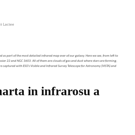
ii Lactee
d as part of the most detailed infrared map ever of our galaxy. Here we see, from left to
ier 22 and NGC 3603. All of them are clouds of gas and dust where stars are forming,
re captured with ESO’s Visible and Infrared Survey Telescope for Astronomy (VISTA) and
arta in infrarosu a