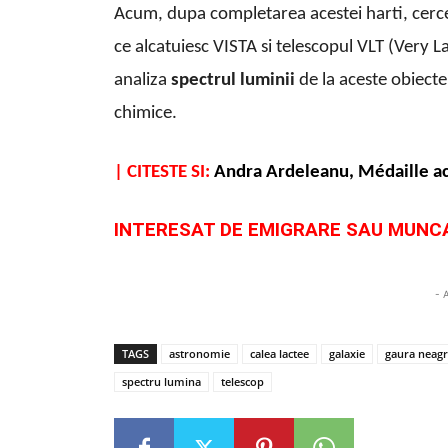
Acum, dupa completarea acestei harti, cerce
ce alcatuiesc VISTA si telescopul VLT (Very 
analiza
spectrul luminii
de la aceste obiecte
chimice.
| CITESTE SI:
Andra Ardeleanu, Médaille a
INTERESAT DE EMIGRARE SAU MUNC
- 
TAGS
astronomie
calea lactee
galaxie
gaura neag
spectru lumina
telescop