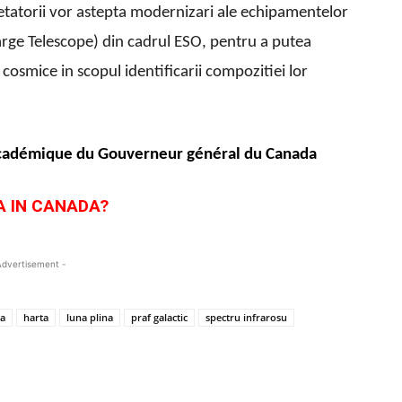
tatorii vor astepta modernizari ale echipamentelor
Large Telescope) din cadrul ESO, pentru a putea
 cosmice in scopul identificarii compozitiei lor
cadémique du Gouverneur général du Canada
A IN CANADA?
Advertisement -
ra
harta
luna plina
praf galactic
spectru infrarosu