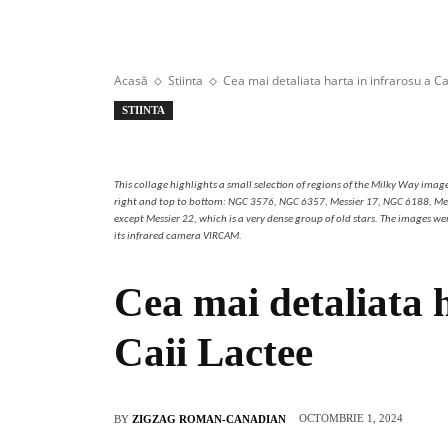
Acasă
Stiinta
Cea mai detaliata harta in infrarosu a Ca
STIINTA
This collage highlights a small selection of regions of the Milky Way image
right and top to bottom: NGC 3576, NGC 6357, Messier 17, NGC 6188, Mess
except Messier 22, which is a very dense group of old stars. The images we
its infrared camera VIRCAM.
Cea mai detaliata h
Caii Lactee
OCTOMBRIE 1, 2024
BY
ZIGZAG ROMAN-CANADIAN