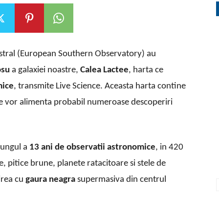
stral (European Southern Observatory) au
osu
a galaxiei noastre,
Calea Lactee
, harta ce
mice
, transmite Live Science. Aceasta harta contine
e vor alimenta probabil numeroase descoperiri
 lungul a
13 ani de observatii astronomice
, in 420
 pitice brune, planete ratacitoare si stele de
nirea cu
gaura neagra
supermasiva din centrul