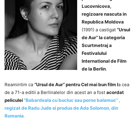
Lucovnicova,
regizoare nascuta in
Republica Moldova
(1991) a castigat
“Ursul
de Aur” la categoria
Scurtmetraj a
Festivalului
International de Film
de la Berlin
.
Reamintim ca
“Ursul de Aur” pentru Cel mai bun film l
a
cea
de a 71-a editii a Berlinalelor din acest an a fost
acordat
peliculei
“Babardeala cu bucluc sau porno balamuc” ,
regizat de Radu Jude si produs de Ada Solomon, din
Romania
.