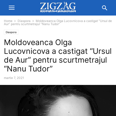
Home
Diaspora
Moldoveanca Olga Lucovnicova a castigat “Ursul de
Aur” pentru scurtmetrajul “Nanu Tudor”
Diaspora
Moldoveanca Olga
Lucovnicova a castigat “Ursul
de Aur” pentru scurtmetrajul
“Nanu Tudor”
martie 7, 2021