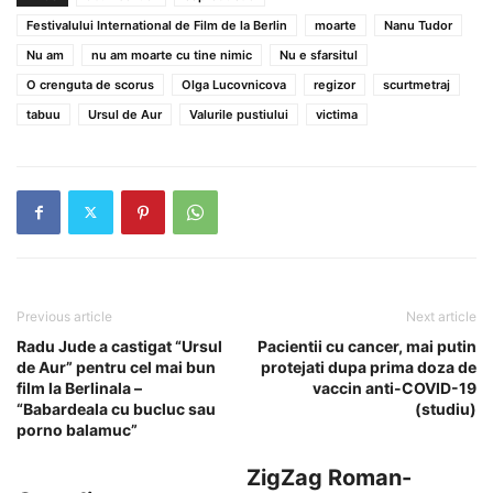
Festivalului International de Film de la Berlin
moarte
Nanu Tudor
Nu am
nu am moarte cu tine nimic
Nu e sfarsitul
O crenguta de scorus
Olga Lucovnicova
regizor
scurtmetraj
tabuu
Ursul de Aur
Valurile pustiului
victima
Previous article
Next article
Radu Jude a castigat “Ursul
Pacientii cu cancer, mai putin
de Aur” pentru cel mai bun
protejati dupa prima doza de
film la Berlinala –
vaccin anti-COVID-19
“Babardeala cu bucluc sau
(studiu)
porno balamuc”
ZigZag Roman-