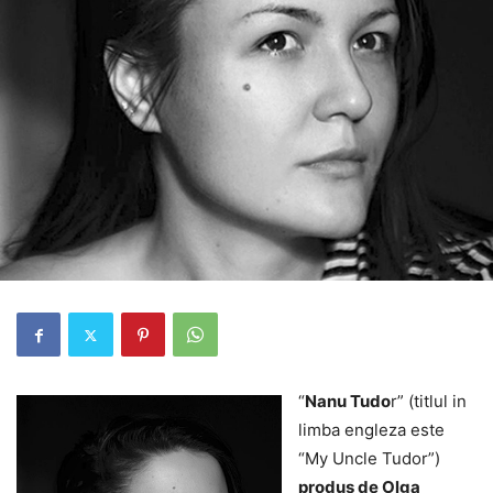
“
Nanu Tudo
r” (titlul in
limba engleza este
“My Uncle Tudor”)
produs de Olga