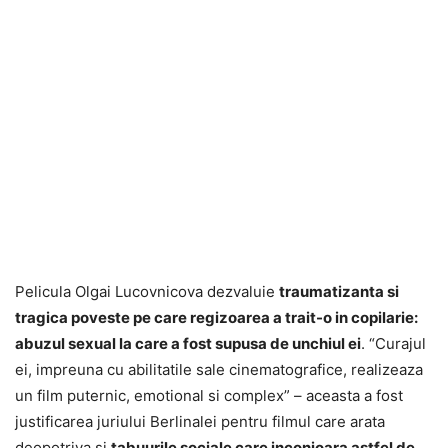
Pelicula Olgai Lucovnicova dezvaluie
traumatizanta si
tragica poveste pe care regizoarea a trait-o in copilarie:
abuzul sexual la care a fost supusa de unchiul ei
. “Curajul
ei, impreuna cu abilitatile sale cinematografice, realizeaza
un film puternic, emotional si complex” – aceasta a fost
justificarea juriului Berlinalei pentru filmul care arata
deopotriva si
tabuurile sociale care inconjoara astfel de