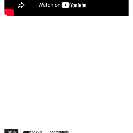
.
TAGS
abuz sexual
coproductie