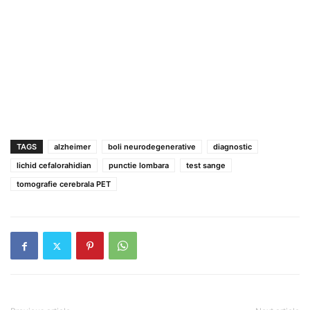
TAGS
alzheimer
boli neurodegenerative
diagnostic
lichid cefalorahidian
punctie lombara
test sange
tomografie cerebrala PET