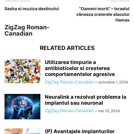
Previous article
Next article
Sasha si muzica destinului
“Oameni morti” – Israelul
vâneaza creierele atacului
Hamas
ZigZag Roman-
Canadian
RELATED ARTICLES
Utilizarea timpurie a
antibioticelor si cresterea
comportamentelor agresive
ZigZag Roman-Canadian
-
octombrie 1, 2024
Neuralink a rezolvat problema la
implantul sau neuronal
ZigZag Roman-Canadian
-
mai 10, 2024
(P) Avantajele implanturilor