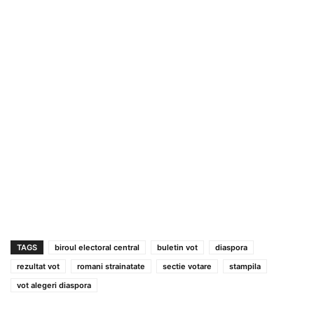
TAGS
biroul electoral central
buletin vot
diaspora
rezultat vot
romani strainatate
sectie votare
stampila
vot alegeri diaspora