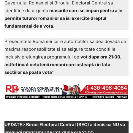
Guvernului Romaniei si Biroului Electoral Central sa
identifice de urgenta
masurile care se impun pentru a le
permite tuturor romanilor sa isi exercite dreptul
fundamental de a vota
.
Presedintele Romaniei cere autoritatilor sa dea dovada de
maxima responsabilitate si sa asigure toate conditiile,
inclusiv prelungirea programului de
vot dupa ora 21:00,
astfel incat cetatenii romani care asteapta in fata
sectiilor sa poata vota
“.
.
UPDATE> Biroul Electoral Central (BEC) a decis ca NU va
prelungi programul de vot dupa ora 21.00.