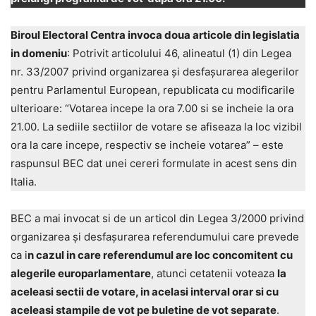
Biroul Electoral Centra invoca doua articole din legislatia
in domeniu
: Potrivit articolului 46, alineatul (1) din Legea
nr. 33/2007 privind organizarea şi desfaşurarea alegerilor
pentru Parlamentul European, republicata cu modificarile
ulterioare: “Votarea incepe la ora 7.00 si se incheie la ora
21.00. La sediile sectiilor de votare se afiseaza la loc vizibil
ora la care incepe, respectiv se incheie votarea” – este
raspunsul BEC dat unei cereri formulate in acest sens din
Italia.
BEC a mai invocat si de un articol din Legea 3/2000 privind
organizarea şi desfaşurarea referendumului care prevede
ca i
n cazul in care referendumul are loc concomitent cu
alegerile europarlamentare
, atunci cetatenii voteaza
la
aceleasi sectii de votare, in acelasi interval orar si cu
aceleasi stampile de vot pe buletine de vot separate
.