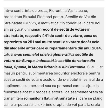
Intr-o conferinta de presa, Florentina Vasilateanu,
presedinta Biroului Electoral pentru Sectiile de Vot din
Strainatate (BESVS, a motivat ca: “In conditiile in care noi
am asigurat un
numar record de sectii de votare in
strainatate, respectiv 441 de sectii de votare, ceea ce
reprezinta cu 251 mai multe sectii de votare decât cele
din alegerile anterioare europarlamentare din anul 2014
,
totusi
s-au semnalat unele aglomeratii la sectiile de
votare din Europa, indeosebi la sectiile de votare din
Italia, Spania, in Marea Britanie si din Germania
. S-au luat
masuri pentru suplimentarea birourilor electorale pentru
aceste sectii de votare acolo unde s-a putut in sensul de a
suplimenta cu operatori sau cu personal care sa ajute la
fluidizarea acestui proces electoral, de asemenea vrem sa
transmitem
romanilor aflati in strainatate
si care se plâng
ca nu ar putea sa isi exprime dreptul de vot pana la orele