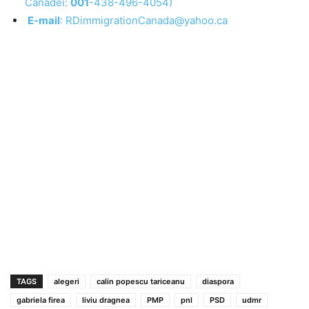
Canadei:
001
-438-496-4054)
E-mail
: RDimmigrationCanada@yahoo.ca
TAGS
alegeri
calin popescu tariceanu
diaspora
gabriela firea
liviu dragnea
PMP
pnl
PSD
udmr