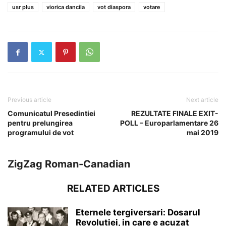
usr plus
viorica dancila
vot diaspora
votare
Previous article
Next article
Comunicatul Presedintiei
REZULTATE FINALE EXIT-
pentru prelungirea
POLL – Europarlamentare 26
programului de vot
mai 2019
ZigZag Roman-Canadian
RELATED ARTICLES
Eternele tergiversari: Dosarul
Revolutiei, in care e acuzat