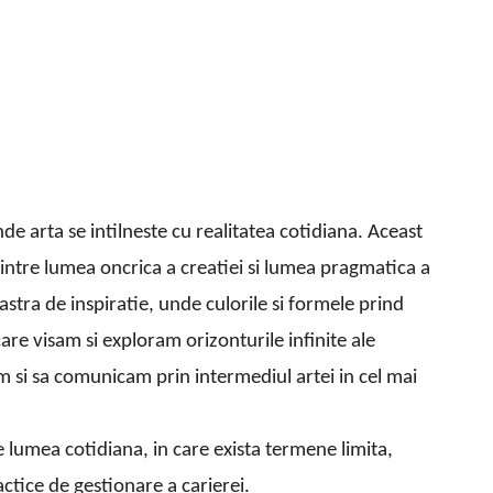
unde arta se intilneste cu realitatea cotidiana. Aceast
dintre lumea oncrica a creatiei si lumea pragmatica a
oastra de inspiratie, unde culorile si formele prind
care visam si exploram orizonturile infinite ale
mam si sa comunicam prin intermediul artei in cel mai
e lumea cotidiana, in care exista termene limita,
actice de gestionare a carierei.