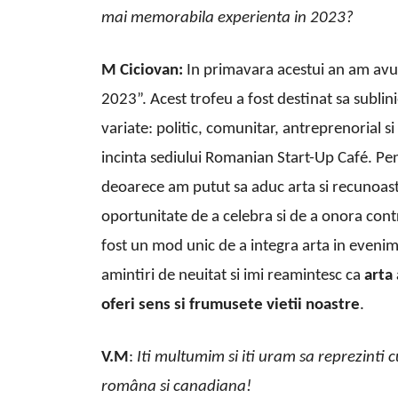
mai memorabila experienta in 2023?
M Ciciovan:
In primavara acestui an am avut
2023”. Acest trofeu a fost destinat sa subli
variate: politic, comunitar, antreprenorial si
incinta sediului Romanian Start-Up Café. Pe
deoarece am putut sa aduc arta si recunoaste
oportunitate de a celebra si de a onora contr
fost un mod unic de a integra arta in even
amintiri de neuitat si imi reamintesc ca
arta
oferi sens si frumusete vietii noastre
.
V.M
:
Iti multumim si iti uram sa reprezinti c
româna si canadiana!