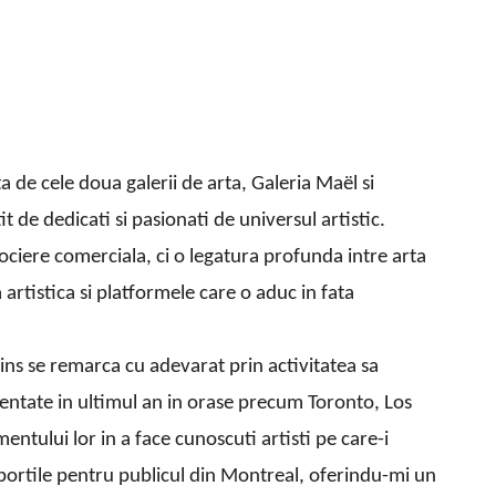
a de cele doua galerii de arta, Galeria Maël si
t de dedicati si pasionati de universul artistic.
ciere comerciala, ci o legatura profunda intre arta
artistica si platformele care o aduc in fata
ins se remarca cu adevarat prin activitatea sa
ezentate in ultimul an in orase precum Toronto, Los
tului lor in a face cunoscuti artisti pe care-i
t portile pentru publicul din Montreal, oferindu-mi un