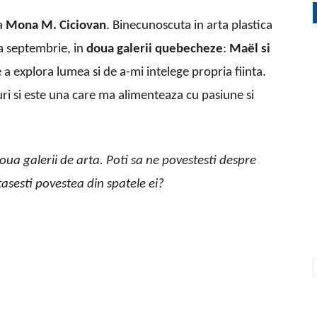
a
Mona M. Ciciovan
. Binecunoscuta in arta plastica
a septembrie, in
doua galerii quebecheze
:
Maël si
a explora lumea si de a-mi intelege propria fiinta.
suri si este una care ma alimenteaza cu pasiune si
ua galerii de arta. Poti sa ne povestesti despre
tasesti povestea din spatele ei?