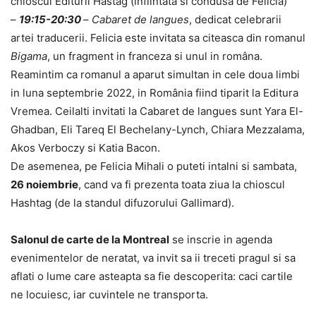
chioscul Editurii Hastag (infiintata si condusa de Felicia)
–
19:15-20:30
–
Cabaret de langues
, dedicat celebrarii
artei traducerii. Felicia este invitata sa citeasca din romanul
Bigama
, un fragment in franceza si unul in româna.
Reamintim ca romanul a aparut simultan in cele doua limbi
in luna septembrie 2022, in România fiind tiparit la Editura
Vremea. Ceilalti invitati la Cabaret de langues sunt Yara El-
Ghadban, Eli Tareq El Bechelany-Lynch, Chiara Mezzalama,
Akos Verboczy si Katia Bacon.
De asemenea, pe Felicia Mihali o puteti intalni si sambata,
26 noiembrie
, cand va fi prezenta toata ziua la chioscul
Hashtag (de la standul difuzorului Gallimard).
Salonul de carte de la Montreal
se inscrie in agenda
evenimentelor de neratat, va invit sa ii treceti pragul si sa
aflati o lume care asteapta sa fie descoperita: caci cartile
ne locuiesc, iar cuvintele ne transporta.