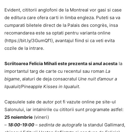
Evident, cititorii anglofoni de la Montreal vor gasi si case
de editura care ofera carti in limba engleza. Puteti sa va
cumparati biletele direct de la Palais des congrès, insa
recomandarea este sa optati pentru varianta online
(https://bit.ly/3GumQf1), avantajul fiind si ca veti evita
cozile de la intrare.
Scriitoarea Felicia Mihali este prezenta si anul acesta
la
importantul targ de carte cu recentul sau roman
La
bigame
, alaturi de deja consacratul
Une nuit d’amour a
Iqualuit/Pineapple Kisses in Iqualuit
.
Capsulele sale de autor pot fi vazute online pe site-ul
Salonului, iar intalnirile cu cititorii sunt programate astfel:
25 noiembrie
(vineri)
–
18:00-19:00
–
sedinta de autografe
la standul Gallimard,