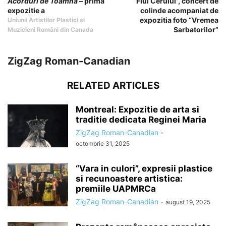
Acorduri de Toamna
– prima
“Fiul Cerului”, concert de
expozitie a
colinde acompaniat de
expozitia foto “Vremea
Uniunii Artistilor Plastici si
Sarbatorilor”
Muzicieni Români din Canada
ZigZag Roman-Canadian
RELATED ARTICLES
Montreal: Expozitie de arta si
traditie dedicata Reginei Maria
ZigZag Roman-Canadian
-
octombrie 31, 2025
“Vara in culori”, expresii plastice
si recunoastere artistica:
premiile UAPMRCa
ZigZag Roman-Canadian
-
august 19, 2025