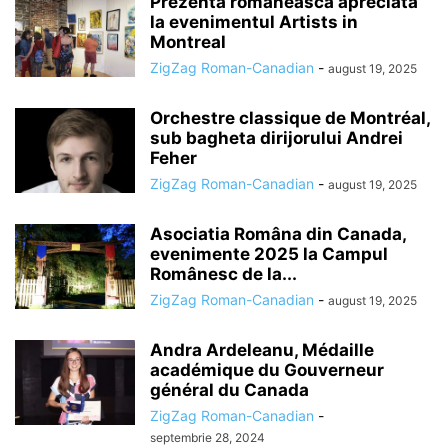
Prezenta româneasca apreciata
la evenimentul Artists in
Montreal
ZigZag Roman-Canadian
-
august 19, 2025
Orchestre classique de Montréal,
sub bagheta dirijorului Andrei
Feher
ZigZag Roman-Canadian
-
august 19, 2025
Asociatia Româna din Canada,
evenimente 2025 la Campul
Românesc de la...
ZigZag Roman-Canadian
-
august 19, 2025
Andra Ardeleanu, Médaille
académique du Gouverneur
général du Canada
ZigZag Roman-Canadian
-
septembrie 28, 2024