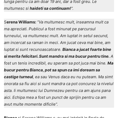
lunga pentru ca am doar 19 ani, dar a fost greu. Le
multumesc si
haideti sa continuam!
“.
S
erena Williams:
“Va multumesc mult, inseamna mult ca
ma apreciati. Publicul a fost minunat pe parcursul
turneului, va multumesc mult. Am luptat in setul secund,
am incercat sa raman in meci. Am jucat ceva mai bine, am
luptat si sunt recunoascatoare.
Bianca a jucat foarte bine
si merita felicitari. Sunt mandra si ma bucur pentru tine.
A
fost un tenis incredibil, eu speram sa pot juca mai bine.
Ma
bucur pentru Bianca, pot sa spun ca imi doream sa
castige turneul
, ea sau Venus daca eu nu puteam. Ma simt
onorata sa fiu aici si sunt mandra ca pot concurez la nivelul
asta. Ii multumesc lui Dumnezeu pentru ca am ajuns pana
aici. Echipa mea a fost un punct de sprijin pentru ca am
avut multe momente dificile”.
Bianca
si Serena Williams s-au mai intalnit in finala de