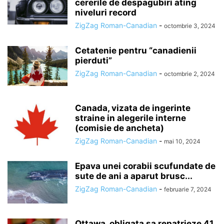
cererile de despagubiri ating
niveluri record
ZigZag Roman-Canadian
-
octombrie 3, 2024
Cetatenie pentru “canadienii
pierduti”
ZigZag Roman-Canadian
-
octombrie 2, 2024
Canada, vizata de ingerinte
straine in alegerile interne
(comisie de ancheta)
ZigZag Roman-Canadian
-
mai 10, 2024
Epava unei corabii scufundate de
sute de ani a aparut brusc...
ZigZag Roman-Canadian
-
februarie 7, 2024
Ottawa, obligata sa repatrieze 41