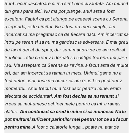
Sunt recunoascatoare si ma simt binecuvantata. Am muncit
din greu pana aici. Nu ma pot plange, anul asta a fost
excelent. Faptul ca pot ajunge pe aceeasi scena cu Serena,
o legenda, este uimitor. Nu a fost un meci simplu, am
incercat sa ma pregatesc ca de fiecare data. Am incercat sa
intru pe teren si sa nu ma gandesc la adversara. E mai greu
de facut decat de spus, dar sunt mandra de ce am realizat.
Publicul… stiu ca voi va doreati sa castige Serena, imi pare
rau. Ma asteptam ca Serena sa revina, a facut asta de multe
ori, dar am incercat sa raman in meci. Ultimul game nu a
fost deloc usor, insa ma bucur ca am reusit sa gestionez
momentul. Anul trecut nu a fost usor pentru mine, eram
afectata de accidentari.
Am fost decisa sa nu renunt
si
vreau sa multumesc echipei mele pentru ca mi-a ramas
alaturi.
Am continuat sa cred in mine si sa muncesc. Nu le
pot multumi suficient parintilor mei pentru tot ce au facut
pentru mine.
A fost o calatorie lunga… poate nu atat de