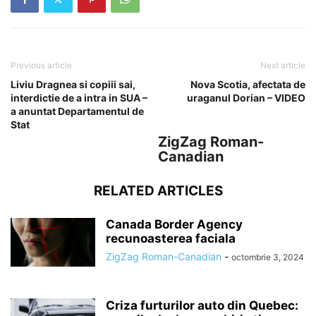
Previous article
Next article
Liviu Dragnea si copiii sai,
Nova Scotia, afectata de
interdictie de a intra in SUA –
uraganul Dorian – VIDEO
a anuntat Departamentul de
Stat
ZigZag Roman-
Canadian
RELATED ARTICLES
Canada Border Agency
recunoasterea faciala
ZigZag Roman-Canadian
-
octombrie 3, 2024
Criza furturilor auto din Quebec: