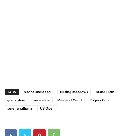
TAGS
bianca andreescu
flusing meadows
Grand Slam
grans slem
mare slem
Margaret Court
Rogers Cup
serena williams
US Open