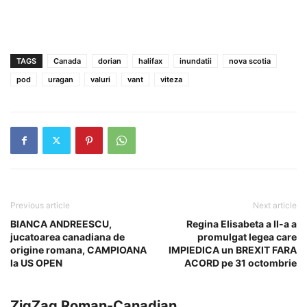
TAGS
Canada
dorian
halifax
inundatii
nova scotia
pod
uragan
valuri
vant
viteza
Previous article
Next article
BIANCA ANDREESCU,
Regina Elisabeta a II-a a
jucatoarea canadiana de
promulgat legea care
origine romana, CAMPIOANA
IMPIEDICA un BREXIT FARA
la US OPEN
ACORD pe 31 octombrie
ZigZag Roman-Canadian