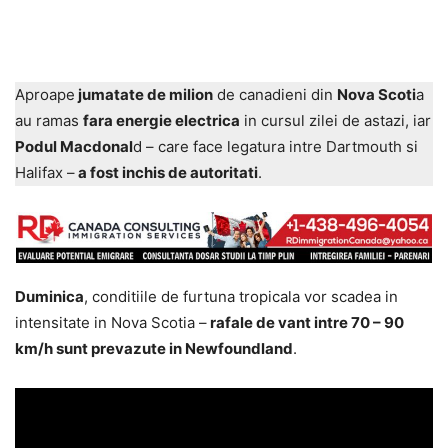
Aproape
jumatate de milion
de canadieni din
Nova Scoti
a
au ramas
fara energie electrica
in cursul zilei de astazi, iar
Podul Macdonal
d – care face legatura intre Dartmouth si
Halifax –
a fost inchis de autoritati
.
Duminica
, conditiile de furtuna tropicala vor scadea in
intensitate in Nova Scotia –
rafale de vant intre 70 – 90
km/h sunt prevazute in Newfoundland
.