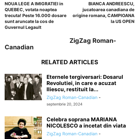
NOUA LEGE A IMIGRATIEI in
BIANCA ANDREESCU,
QUEBEC, votata noaptea
jucatoarea canadiana de
trecuta! Peste 16.000 dosare
origine romana, CAMPIOANA
sunt aruncate la cos de
la US OPEN
Guvernul Legault
ZigZag Roman-
Canadian
RELATED ARTICLES
Eternele tergiversari: Dosarul
Revolutiei, in care e acuzat
Iliescu, restituit la...
ZigZag Roman-Canadian
-
septembrie 20, 2024
Celebra soprana MARIANA
NICOLESCO a incetat din viata
ZigZag Roman-Canadian
-