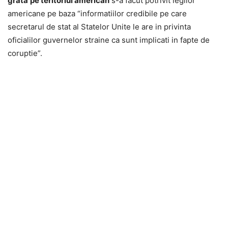
grata
pe teritoriul american
s-a facut potrivit legilor
americane pe baza “informatiilor credibile pe care
secretarul de stat al Statelor Unite le are in privinta
oficialilor guvernelor straine ca sunt implicati in fapte de
coruptie”.