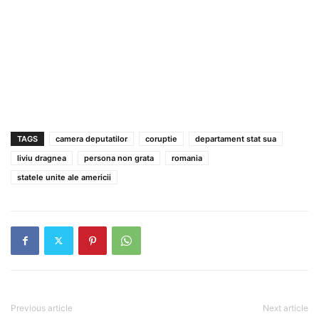
TAGS
camera deputatilor
coruptie
departament stat sua
liviu dragnea
persona non grata
romania
statele unite ale americii
Previous article
Next article