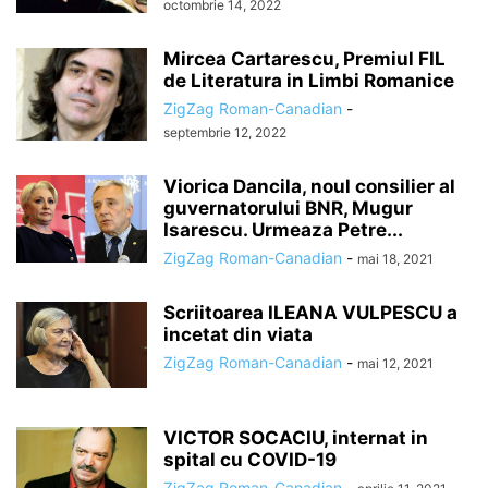
octombrie 14, 2022
Mircea Cartarescu, Premiul FIL
de Literatura in Limbi Romanice
ZigZag Roman-Canadian
-
septembrie 12, 2022
Viorica Dancila, noul consilier al
guvernatorului BNR, Mugur
Isarescu. Urmeaza Petre...
ZigZag Roman-Canadian
-
mai 18, 2021
Scriitoarea ILEANA VULPESCU a
incetat din viata
ZigZag Roman-Canadian
-
mai 12, 2021
VICTOR SOCACIU, internat in
spital cu COVID-19
ZigZag Roman-Canadian
-