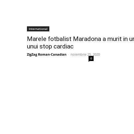
International
Marele fotbalist Maradona a murit in 
unui stop cardiac
ZigZag Roman-Canadian
-
noiembrie 25, 2020
0