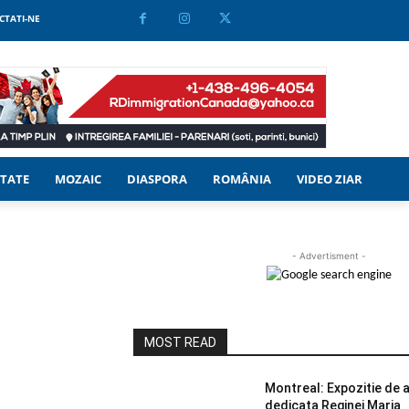
CTATI-NE
TATE
MOZAIC
DIASPORA
ROMÂNIA
VIDEO ZIAR
- Advertisment -
MOST READ
Montreal: Expozitie de ar
dedicata Reginei Maria