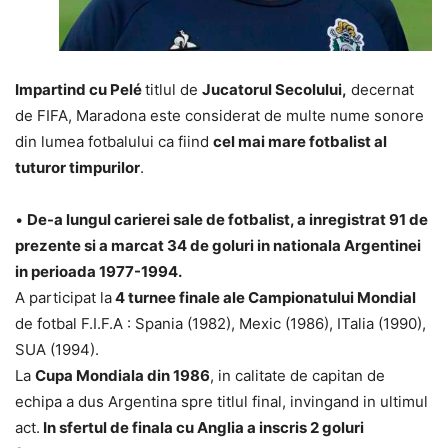
Impartind cu Pelé
titlul de
Jucatorul Secolului,
decernat
de FIFA, Maradona este considerat de multe nume sonore
din lumea fotbalului ca fiind
cel mai mare fotbalist al
tuturor timpurilor
.
•
De-a lungul carierei sale de fotbalist, a inregistrat 91 de
prezente si a marcat 34 de goluri in nationala Argentinei
in perioada 1977-1994.
A participat la
4 turnee finale ale Campionatului Mondial
de fotbal F.I.F.A : Spania (1982), Mexic (1986), ITalia (1990),
SUA (1994).
La
Cupa Mondiala din 1986
, in calitate de capitan de
echipa a dus Argentina spre titlul final, invingand in ultimul
act.
In sfertul de finala cu Anglia a inscris 2 goluri