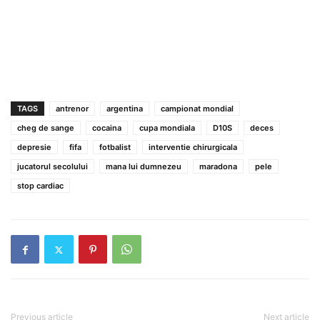
TAGS
antrenor
argentina
campionat mondial
cheg de sange
cocaina
cupa mondiala
D10S
deces
depresie
fifa
fotbalist
interventie chirurgicala
jucatorul secolului
mana lui dumnezeu
maradona
pele
stop cardiac
Previous article
Next article