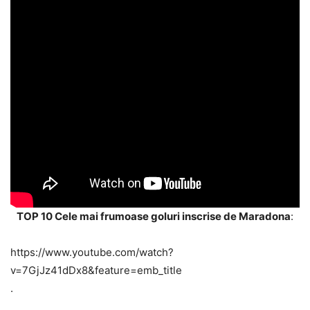
TOP 10 Cele mai frumoase goluri inscrise de Maradona
:
https://www.youtube.com/watch?
v=7GjJz41dDx8&feature=emb_title
.