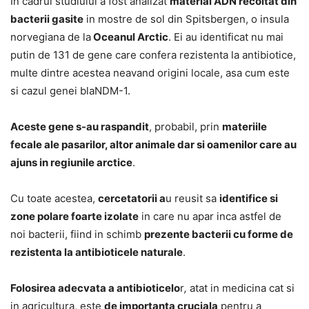
In cadrul studiului a fost analizat
material ADN recoltat din
bacterii gasite
in mostre de sol din Spitsbergen, o insula
norvegiana de la
Oceanul Arctic
. Ei au identificat nu mai
putin de 131 de gene care confera rezistenta la antibiotice,
multe dintre acestea neavand origini locale, asa cum este
si cazul genei blaNDM-1.
Aceste gene s-au raspandit
, probabil, prin
materiile
fecale ale pasarilor, altor animale dar si oamenilor care au
ajuns in regiunile arctice
.
Cu toate acestea,
cercetatorii a
u reusit sa
identifice si
zone polare foarte izolate
in care nu apar inca astfel de
noi bacterii, fiind in schimb
prezente bacterii cu forme de
rezistenta la antibioticele naturale
.
Folosirea adecvata a antibioticelo
r
,
atat in medicina cat si
in agricultura, este
de importanta cruciala
pentru a