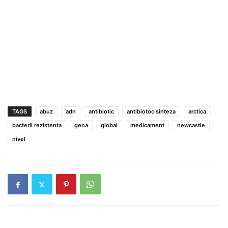
TAGS
abuz
adn
antibiotic
antibiotoc sinteza
arctica
bacterii rezistenta
gena
global
medicament
newcastle
nivel