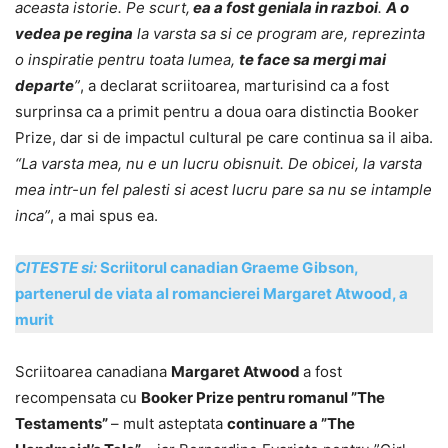
aceasta istorie. Pe scurt,
ea a fost geniala in razboi
.
A o
vedea pe regina
la varsta sa si ce program are, reprezinta
o inspiratie pentru toata lumea,
te face sa mergi mai
departe
”
, a declarat scriitoarea, marturisind ca a fost
surprinsa ca a primit pentru a doua oara distinctia Booker
Prize, dar si de impactul cultural pe care continua sa il aiba.
“La varsta mea, nu e un lucru obisnuit. De obicei, la varsta
mea intr-un fel palesti si acest lucru pare sa nu se intample
inca”
, a mai spus ea.
CITESTE si:
Scriitorul canadian Graeme Gibson,
partenerul de viata al romancierei Margaret Atwood, a
murit
Scriitoarea canadiana
Margaret Atwood
a fost
recompensata cu
Booker Prize pentru romanul ”The
Testaments”
– mult asteptata
continuare a ”The