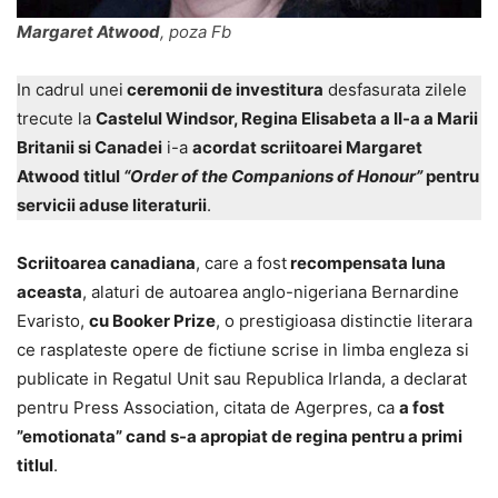
Margaret Atwood
, poza Fb
In cadrul unei
ceremonii de investitura
desfasurata zilele
trecute la
Castelul Windsor, Regina Elisabeta a II-a a Marii
Britanii si Canadei
i-a
acordat scriitoarei Margaret
Atwood titlul
“Order of the Companions of Honour”
pentru
servicii aduse literaturii
.
Scriitoarea canadiana
, care a fost
recompensata luna
aceasta
, alaturi de autoarea anglo-nigeriana Bernardine
Evaristo,
cu Booker Prize
, o prestigioasa distinctie literara
ce rasplateste opere de fictiune scrise in limba engleza si
publicate in Regatul Unit sau Republica Irlanda, a declarat
pentru Press Association, citata de Agerpres, ca
a fost
”emotionata” cand s-a apropiat de regina pentru a primi
titlul
.