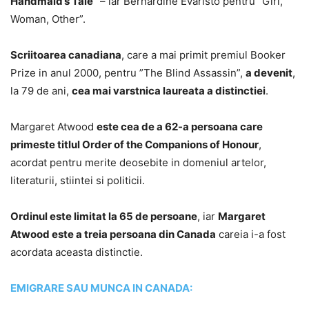
Handmaid’s Tale”
– iar Bernardine Evaristo pentru ”Girl,
Woman, Other”.
Scriitoarea canadiana
, care a mai primit premiul Booker
Prize in anul 2000, pentru ”The Blind Assassin”,
a devenit
,
la 79 de ani,
cea mai varstnica laureata a distinctiei
.
Margaret Atwood
este cea de a 62-a persoana care
primeste titlul Order of the Companions of Honour
,
acordat pentru merite deosebite in domeniul artelor,
literaturii, stiintei si politicii.
Ordinul este limitat la 65 de persoane
, iar
Margaret
Atwood este a treia persoana din Canada
careia i-a fost
acordata aceasta distinctie.
EMIGRARE SAU MUNCA IN CANADA: