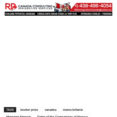
TAGS
booker prize
canadea
marea britanie
Margaret Atwood
Order of the Companions of Honour