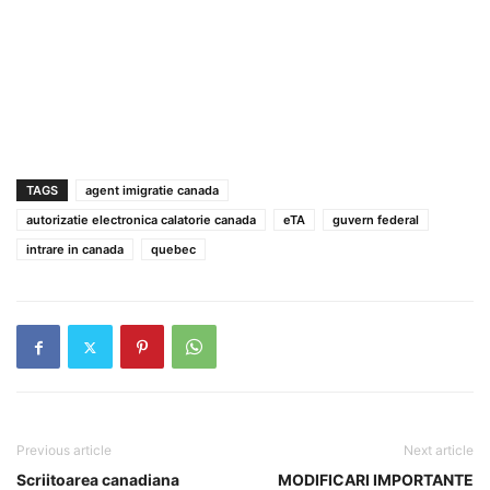
TAGS
agent imigratie canada
autorizatie electronica calatorie canada
eTA
guvern federal
intrare in canada
quebec
Previous article
Next article
Scriitoarea canadiana
MODIFICARI IMPORTANTE