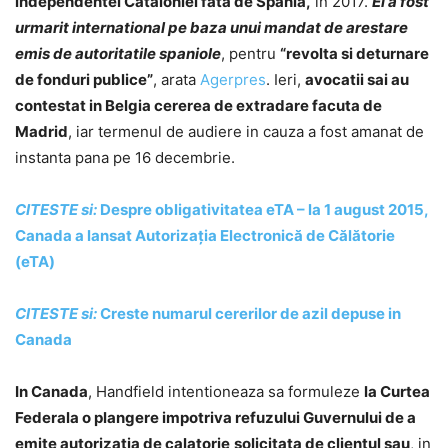
independentei Cataloniei fata de Spania,
in 2017.
El a fost
urmarit international pe baza unui mandat de arestare
emis de autoritatile spaniole
, pentru
“revolta si deturnare
de fonduri publice”
, arata
Agerpres
. Ieri,
avocatii sai au
contestat in Belgia cererea de extradare facuta de
Madrid
, iar termenul de audiere in cauza a fost amanat de
instanta pana pe 16 decembrie.
CITESTE si:
Despre obligativitatea eTA – la 1 august 2015,
Canada a lansat Autorizația Electronică de Călătorie
(eTA)
CITESTE si:
Creste numarul cererilor de azil depuse in
Canada
In Canada
, Handfield intentioneaza sa formuleze
la Curtea
Federala o plangere impotriva refuzului Guvernului de a
emite autorizatia de calatorie
solicitata de clientul sau
, in