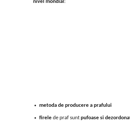
nivel mondial
:
metoda de producere a prafului
firele
de praf sunt
pufoase si dezordona