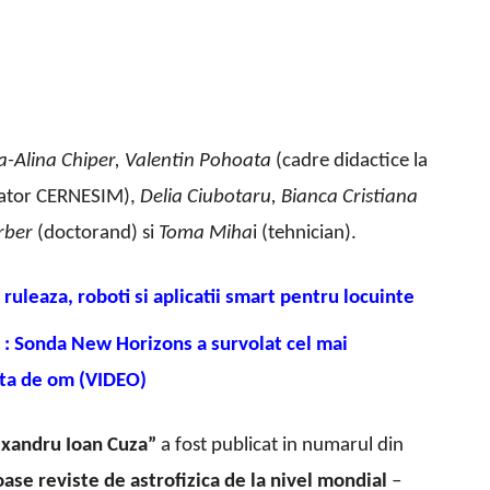
ia-Alina Chiper, Valentin Pohoata
(cadre didactice la
ator CERNESIM),
Delia Ciubotaru, Bianca Cristiana
rber
(doctorand) si
Toma Miha
i (tehnician).
 ruleaza, roboti si aplicatii smart pentru locuinte
 : Sonda New Horizons a survolat cel mai
ata de om (VIDEO)
exandru Ioan Cuza”
a fost publicat in numarul din
oase reviste de astrofizica de la nivel mondial
–