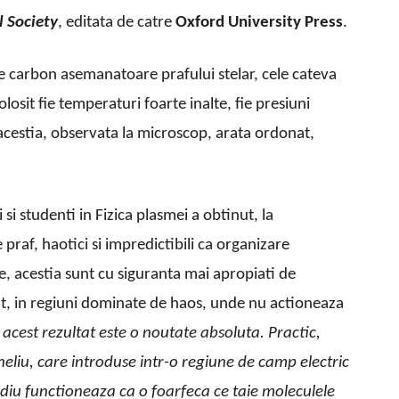
 Society
, editata de catre
Oxford University Press
.
e carbon asemanatoare prafului stelar, cele cateva
osit fie temperaturi foarte inalte, fie presiuni
 acestia, observata la microscop, arata ordonat,
 si studenti in Fizica plasmei a obtinut, la
praf, haotici si impredictibili ca organizare
e, acestia sunt cu siguranta mai apropiati de
rtat, in regiuni dominate de haos, unde nu actioneaza
acest rezultat este o noutate absoluta. Practic,
eliu, care introduse intr-o regiune de camp electric
diu functioneaza ca o foarfeca ce taie moleculele