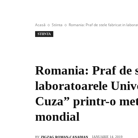
Acasă
Stiinta
Romania: Praf de stele fabricat in laborato
STIINTA
Romania: Praf de st
laboratoarele Unive
Cuza” printr-o met
mondial
IANUARIE 14, 2019
BY
ZIGZAG ROMAN-CANADIAN