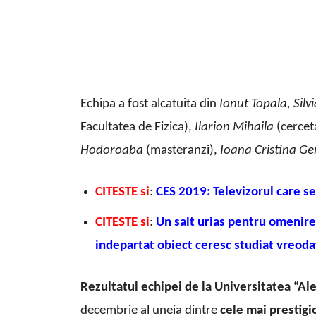
Echipa a fost alcatuita din
Ionut Topala, Silv
Facultatea de Fizica),
Ilarion Mihaila
(cercet
Hodoroaba
(masteranzi),
Ioana Cristina Ge
CITESTE si
:
C
ES 2019: Televizorul care se
CITESTE si
:
Un salt urias pentru omenire
indepartat obiect ceresc studiat vreod
Rezultatul echipei de la Universitatea “Al
decembrie al uneia dintre
cele mai prestigi