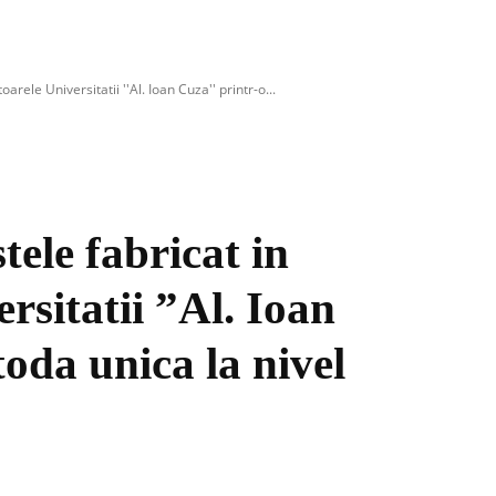
arele Universitatii ''Al. Ioan Cuza'' printr-o...
ele fabricat in
rsitatii ”Al. Ioan
oda unica la nivel