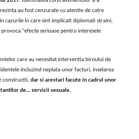
lui 2017
. Identitatea contravenientilor si a
rezinta au fost cenzurate cu atentie de catre
n cazurile in care sint implicati diplomati straini.
a provoca “efecte serioase pentru interesele
ntelor care au necesitat interventia biroului de
cidentele incluzind neplata unor facturi, inselarea
e constructii,
dar si arestari facute in cadrul unor
itantilor de… servicii sexuale.