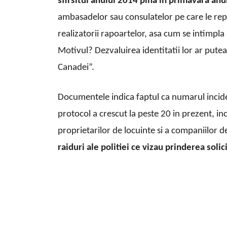
sfirsitul anului 2014 pina in primavara anu
ambasadelor sau consulatelor pe care le rep
realizatorii rapoartelor, asa cum se intimpla i
Motivul? Dezvaluirea identitatii lor ar pute
Canadei”.
Documentele indica faptul ca numarul incide
protocol a crescut la peste 20 in prezent, in
proprietarilor de locuinte si a companiilor d
raiduri ale politiei ce vizau prinderea solic