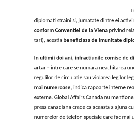
I
diplomati straini si, jumatate dintre ei activ
conform Conventiei de la Viena
privind rel
tari), acestia
beneficiaza de imunitate dipl
In ultimii doi ani, infractiunile comise de d
artar
– intre care se numara neachitarea unor
regulilor de circulatie sau violarea legilor 
mai numeroase
, indica rapoarte interne re
externe. Global Affairs Canada nu mentioneaz
presa canadiana crede ca aceasta a ajuns c
numerelor de telefon speciale care fac mai u