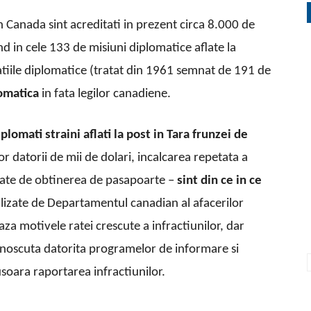
n Canada sint acreditati in prezent circa 8.000 de
ind in cele 133 de misiuni diplomatice aflate la
atiile diplomatice (tratat din 1961 semnat de 191 de
omatica
in fata legilor canadiene.
iplomati straini aflati la post in Tara frunzei de
 datorii de mii de dolari, incalcarea repetata a
legate de obtinerea de pasapoarte –
sint din ce in ce
alizate de Departamentul canadian al afacerilor
a motivele ratei crescute a infractiunilor, dar
unoscuta datorita programelor de informare si
soara rapor­tarea infractiunilor.