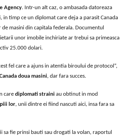
ue Agency
. Intr-un alt caz, o ambasada datoreaza
i, in timp ce un diplomat care deja a parasit Cana­da
r de masini din capitala federala. Documentul
etarii unor imobile inchiriate ar trebui sa primeasca
ectiv 25.000 dolari.
est fel care a ajuns in atentia biroului de protocol”,
n Canada doua masini
, dar fara succes.
in care
diplomati straini
au obtinut in mod
iii lor
, unii dintre ei fiind nascuti aici, insa fara sa
i sa fie prinsi bauti sau drogati la volan, raportul