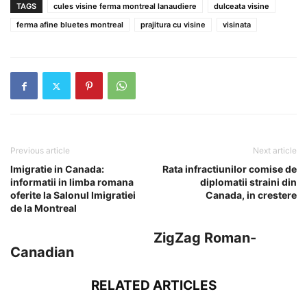
TAGS
cules visine ferma montreal lanaudiere
dulceata visine
ferma afine bluetes montreal
prajitura cu visine
visinata
Previous article
Next article
Imigratie in Canada:
Rata infractiunilor comise de
informatii in limba romana
diplomatii straini din
oferite la Salonul Imigratiei
Canada, in crestere
de la Montreal
ZigZag Roman-
Canadian
RELATED ARTICLES