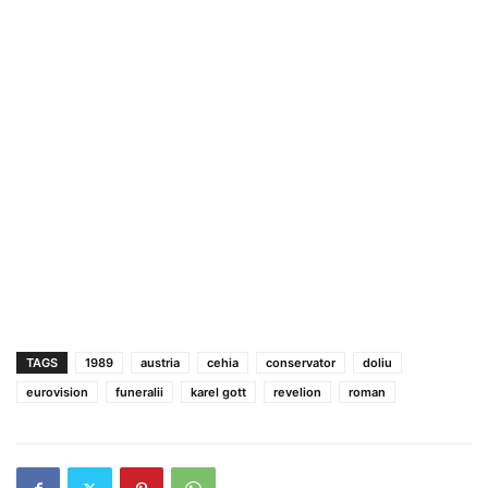
TAGS
1989
austria
cehia
conservator
doliu
eurovision
funeralii
karel gott
revelion
roman