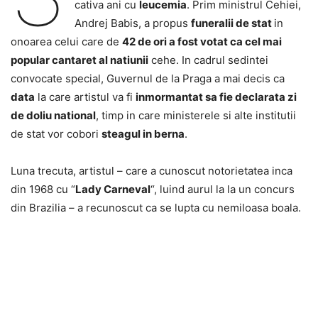
cativa ani cu
leucemia
. Prim ministrul Cehiei,
Andrej Babis, a propus
funeralii de stat
in
onoarea celui care de
42 de ori a fost votat ca cel mai
popular cantaret al natiunii
cehe. In cadrul sedintei
convocate special, Guvernul de la Praga a mai decis ca
data
la care artistul va fi
inmormantat sa fie declarata zi
de doliu national
, timp in care ministerele si alte institutii
de stat vor cobori
steagul in berna
.
Luna trecuta, artistul – care a cunoscut notorietatea inca
din 1968 cu “
Lady Carneval
“, luind aurul la la un concurs
din Brazilia – a recunoscut ca se lupta cu nemiloasa boala.