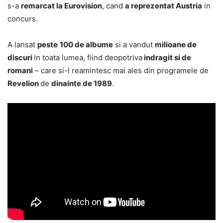
s-a
remarcat la Eurovision
, cand
a reprezentat Austria
in
concurs.
A lansat
peste
100 de albume
si a vandut
milioane de
discuri
in toata lumea, fiind deopotriva
indragit si de
romani
– care si-l reamintesc mai ales din programele de
Revelion
de
dinainte de 1989
.