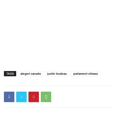
TAGS
alegeri canada
justin trudeau
parlament ottawa