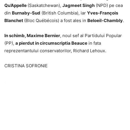
Qu’Appelle
(Saskatchewan),
Jagmeet Singh
(NPD) pe cea
din
Burnaby-Sud
(British Columbia), iar
Yves-François
Blanchet
(Bloc Québécois) a fost ales in
Beloeil-Chambly
.
In schimb, Maxime Bernier
, noul sef al Partidului Popular
(PP),
a pierdut in circumscriptia Beauce
in fata
reprezentantului conservatorilor, Richard Lehoux.
CRISTINA SOFRONIE
.