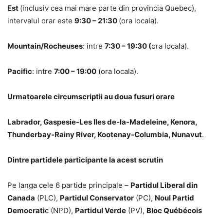
Est
(inclusiv cea mai mare parte din provincia Quebec),
intervalul orar este
9:30 – 21:30
(ora locala).
Mountain/Rocheuses
: intre
7:30 – 19:30 (
ora locala).
Pacific
: intre
7:00 – 19:00
(ora locala).
Urmatoarele circumscriptii au doua fusuri orare
Labrador, Gaspesie-Les Iles de-la-Madeleine, Kenora,
Thunderbay-Rainy River, Kootenay-Columbia, Nunavut
.
Dintre partidele participante la acest scrutin
Pe langa cele 6 partide principale –
Partidul Liberal din
Canada
(PLC),
Partidul Conservator
(PC),
Noul Partid
Democrati
c (NPD),
Partidul Verde
(PV),
Bloc Québécois