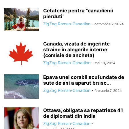
Cetatenie pentru “canadienii
pierduti”
ZigZag Roman-Canadian
-
octombrie 2, 2024
Canada, vizata de ingerinte
straine in alegerile interne
(comisie de ancheta)
ZigZag Roman-Canadian
-
mai 10, 2024
Epava unei corabii scufundate de
sute de ani a aparut brusc...
ZigZag Roman-Canadian
-
februarie 7, 2024
Ottawa, obligata sa repatrieze 41
de diplomati din India
ZigZag Roman-Canadian
-