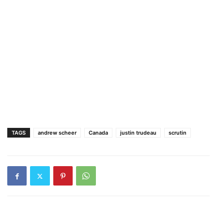
TAGS
andrew scheer
Canada
justin trudeau
scrutin