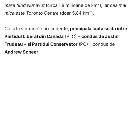
2
mare
fiind Nunavut
(circa 1,8 milioane de km
), iar
cea mai
2
mica este Toronto
Centre
(doar 5,84 km
).
Ca si la scrutinele precedente,
principala lupta se da intre
Partidul Liberal din Canada
(PLC) –
condus de Justin
Trudeau
–
si Partidul Conservator
(PC) – condus de
Andrew Scheer
.