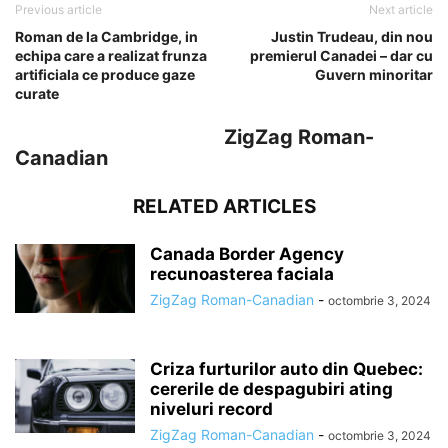
Previous article
Next article
Roman de la Cambridge, in
Justin Trudeau, din nou
echipa care a realizat frunza
premierul Canadei – dar cu
artificiala ce produce gaze
Guvern minoritar
curate
ZigZag Roman-
Canadian
RELATED ARTICLES
Canada Border Agency
recunoasterea faciala
ZigZag Roman-Canadian
-
octombrie 3, 2024
Criza furturilor auto din Quebec:
cererile de despagubiri ating
niveluri record
ZigZag Roman-Canadian
-
octombrie 3, 2024