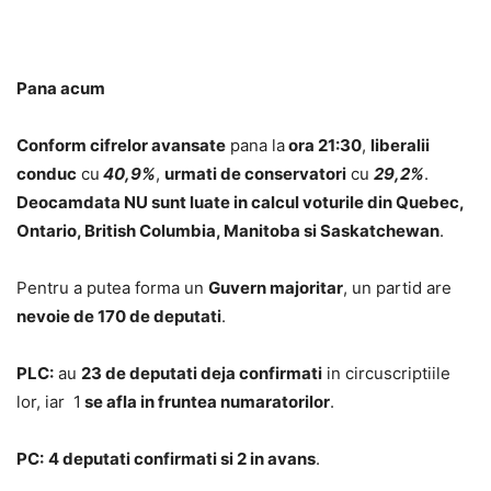
Pana acum
Conform cifrelor avansate
pana la
ora 21:30
,
liberalii
conduc
cu
40,9%
,
urmati de conservatori
cu
29,2%
.
Deocamdata NU sunt luate in calcul voturile din Quebec,
Ontario, British Columbia, Manitoba si Saskatchewan
.
Pentru a putea forma un
Guvern majoritar
, un partid are
nevoie de 170 de deputati
.
PLC:
au
23 de deputati deja confirmati
in circuscriptiile
lor, iar 1
se afla in fruntea numaratorilor
.
PC:
4 deputati confirmati si 2 in avans
.