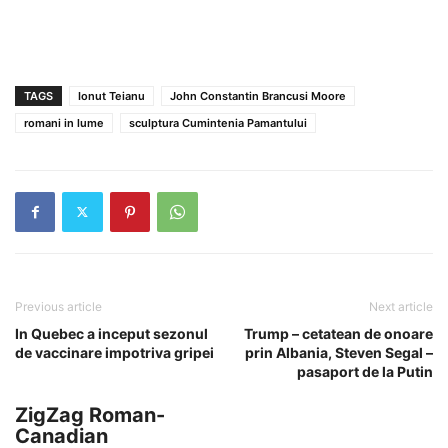
TAGS
Ionut Teianu
John Constantin Brancusi Moore
romani in lume
sculptura Cumintenia Pamantului
Previous article
Next article
In Quebec a inceput sezonul
Trump – cetatean de onoare
de vaccinare impotriva gripei
prin Albania, Steven Segal –
pasaport de la Putin
ZigZag Roman-
Canadian