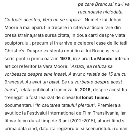
pe care Brancusi nu-l va
recunoaste niciodata.
Cu toate acestea, Vera nu se supara”
. Numele lui Johan
Moore a mai aparut in trecere in citeva articole rare din
presa straina,arata sursa citata, in doua carti despre viata
sculptorului, precum si in arhivele celebrei case de licitatii
Christie’s. Despre existenta unui fiu al lui Brancusi s-a
scris pentru prima oara in
1978
, in ziarul
Le Monde
, intr-un
articol referitor la Vera Moore: “
Astazi, ea refuza sa
vorbeasca despre sine insasi. A avut o relatie de 15 ani cu
Brancusi. Au avut un baiat. Ea nu vorbeste despre acest
lucru”
, relata publicatia franceza. In
2016
, despre acest fiu
“renegat” a fost realizat de cineastul
Ionut Teianu
documentarul
“In cautarea tataului pierdut”
. Premiera a
avut loc la Festivalul International de Film Transilvania, iar
filmarile au durat timp de 3 ani (2012-2015), atunci fiind si
prima data cind, datorita regizorului si scenaristului roman,