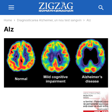
Home
Diagnosticarea Alzheimer, un nou test sangvin
Alz
Alz