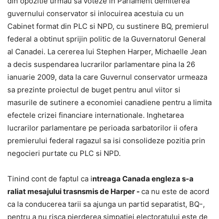
din opozitie urmau sa voteze in Parlament demiterea
guvernului conservator si inlocuirea acestuia cu un
Cabinet format din PLC si NPD, cu sustinere BQ, premierul
federal a obtinut sprijin politic de la Guvernatorul General
al Canadei. La cererea lui Stephen Harper, Michaelle Jean
a decis suspendarea lucrarilor parlamentare pina la 26
ianuarie 2009, data la care Guvernul conservator urmeaza
sa prezinte proiectul de buget pentru anul viitor si
masurile de sutinere a economiei canadiene pentru a limita
efectele crizei financiare internationale. Inghetarea
lucrarilor parlamentare pe perioada sarbatorilor ii ofera
premierului federal ragazul sa isi consolideze pozitia prin
negocieri purtate cu PLC si NPD.
Tinind cont de faptul ca i
ntreaga Canada engleza s-a
raliat mesajului trasnsmis de Harper -
ca nu este de acord
ca la conducerea tarii sa ajunga un partid separatist, BQ-,
pentru a nu risca pierderea simpatiei electoratului este de