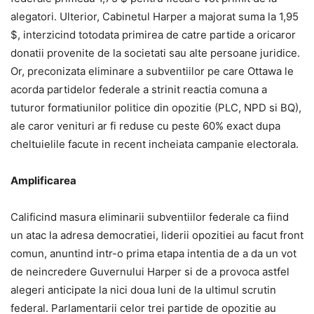
alegatori. Ulterior, Cabinetul Harper a majorat suma la 1,95
$, interzicind totodata primirea de catre partide a oricaror
donatii provenite de la societati sau alte persoane juridice.
Or, preconizata eliminare a subventiilor pe care Ottawa le
acorda partidelor federale a strinit reactia comuna a
tuturor formatiunilor politice din opozitie (PLC, NPD si BQ),
ale caror venituri ar fi reduse cu peste 60% exact dupa
cheltuielile facute in recent incheiata campanie electorala.
Amplificarea
Calificind masura eliminarii subventiilor federale ca fiind
un atac la adresa democratiei, liderii opozitiei au facut front
comun, anuntind intr-o prima etapa intentia de a da un vot
de neincredere Guvernului Harper si de a provoca astfel
alegeri anticipate la nici doua luni de la ultimul scrutin
federal. Parlamentarii celor trei partide de opozitie au