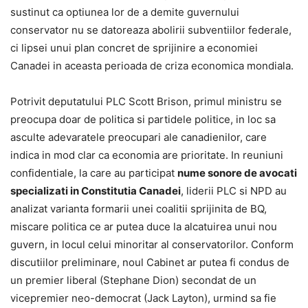
sustinut ca optiunea lor de a demite guvernului
conservator nu se datoreaza abolirii subventiilor federale,
ci lipsei unui plan concret de sprijinire a economiei
Canadei in aceasta perioada de criza economica mondiala.
Potrivit deputatului PLC Scott Brison, primul ministru se
preocupa doar de politica si partidele politice, in loc sa
asculte adevaratele preocupari ale canadienilor, care
indica in mod clar ca economia are prioritate. In reuniuni
confidentiale, la care au participat
nume sonore de avocati
specializati in Constitutia Canadei
, liderii PLC si NPD au
analizat varianta formarii unei coalitii sprijinita de BQ,
miscare politica ce ar putea duce la alcatuirea unui nou
guvern, in locul celui minoritar al conservatorilor. Conform
discutiilor preliminare, noul Cabinet ar putea fi condus de
un premier liberal (Stephane Dion) secondat de un
vicepremier neo-democrat (Jack Layton), urmind sa fie