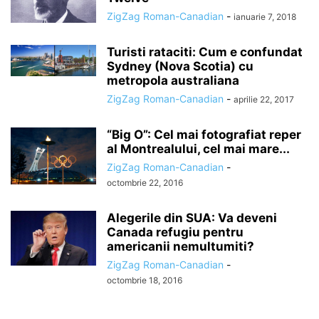
ZigZag Roman-Canadian
-
ianuarie 7, 2018
Turisti rataciti: Cum e confundat
Sydney (Nova Scotia) cu
metropola australiana
ZigZag Roman-Canadian
-
aprilie 22, 2017
“Big O”: Cel mai fotografiat reper
al Montrealului, cel mai mare...
ZigZag Roman-Canadian
-
octombrie 22, 2016
Alegerile din SUA: Va deveni
Canada refugiu pentru
americanii nemultumiti?
ZigZag Roman-Canadian
-
octombrie 18, 2016