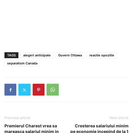
TAGS
alegeri anticipate
Guvern Ottawa
reactie opozitie
separatism Canada
Previous article
Next article
Premierul Charest vrea sa
Cresterea salariului minim
mareasca salariul minim in
pe economie incepind de la 1