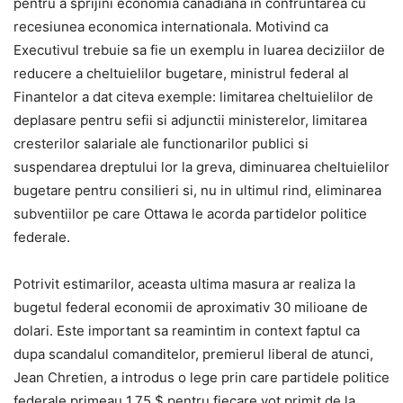
pentru a sprijini economia canadiana in confruntarea cu
recesiunea economica internationala. Motivind ca
Executivul trebuie sa fie un exemplu in luarea deciziilor de
reducere a cheltuielilor bugetare, ministrul federal al
Finantelor a dat citeva exemple: limitarea cheltuielilor de
deplasare pentru sefii si adjunctii ministerelor, limitarea
cresterilor salariale ale functionarilor publici si
suspendarea dreptului lor la greva, diminuarea cheltuielilor
bugetare pentru consilieri si, nu in ultimul rind, eliminarea
subventiilor pe care Ottawa le acorda partidelor politice
federale.
Potrivit estimarilor, aceasta ultima masura ar realiza la
bugetul federal economii de aproximativ 30 milioane de
dolari. Este important sa reamintim in context faptul ca
dupa scandalul comanditelor, premierul liberal de atunci,
Jean Chretien, a introdus o lege prin care partidele politice
federale primeau 1,75 $ pentru fiecare vot primit de la