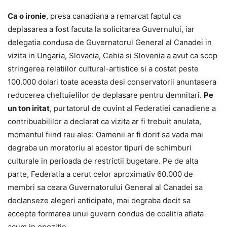
Ca o ironie
, presa canadiana a remarcat faptul ca
deplasarea a fost facuta la solicitarea Guvernului, iar
delegatia condusa de Guvernatorul General al Canadei in
vizita in Ungaria, Slovacia, Cehia si Slovenia a avut ca scop
stringerea relatiilor cultural-artistice si a costat peste
100.000 dolari toate aceasta desi conservatorii anuntasera
reducerea cheltuielilor de deplasare pentru demnitari.
Pe
un ton iritat
, purtatorul de cuvint al Federatiei canadiene a
contribuabililor a declarat ca vizita ar fi trebuit anulata,
momentul fiind rau ales: Oamenii ar fi dorit sa vada mai
degraba un moratoriu al acestor tipuri de schimburi
culturale in perioada de restrictii bugetare. Pe de alta
parte, Federatia a cerut celor aproximativ 60.000 de
membri sa ceara Guvernatorului General al Canadei sa
declanseze alegeri anticipate, mai degraba decit sa
accepte formarea unui guvern condus de coalitia aflata
acum in opozitie.