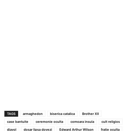
TAGS
armaghedon
biserica catalica
Brother XII
case bantuite
ceremonie oculta
comoara insula
cult religios
diavol
dosar lipsa dovezi
Edward Arthur Wilson
fratie oculta