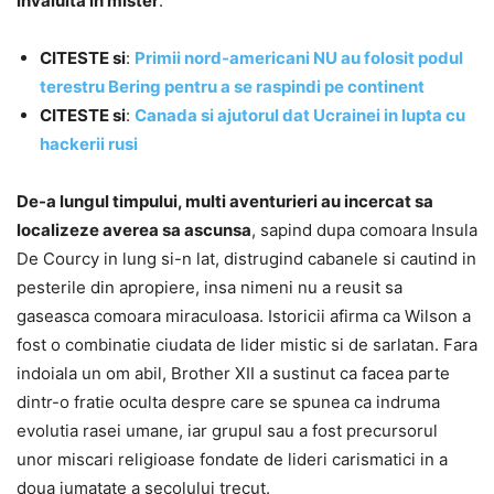
invaluita in mister
.
CITESTE si
:
Primii nord-americani NU au folosit podul
terestru Bering pentru a se raspindi pe continent
CITESTE si
:
Canada si ajutorul dat Ucrainei in lupta cu
hackerii rusi
De-a lungul timpului, multi aventurieri au incercat sa
localizeze averea sa ascunsa
, sapind dupa comoara Insula
De Courcy in lung si-n lat, distrugind cabanele si cautind in
pesterile din apropiere, insa nimeni nu a reusit sa
gaseasca comoara miraculoasa. Istoricii afirma ca Wilson a
fost o combinatie ciudata de lider mistic si de sarlatan. Fara
indoiala un om abil, Brother XII a sustinut ca facea parte
dintr-o fratie oculta despre care se spunea ca indruma
evolutia rasei umane, iar grupul sau a fost precursorul
unor miscari religioase fondate de lideri carismatici in a
doua jumatate a secolului trecut.