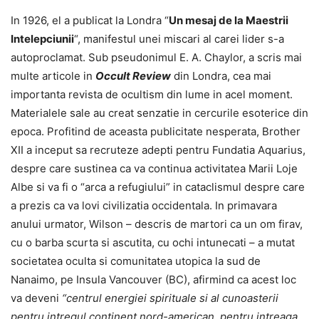
In 1926, el a publicat la Londra “
Un mesaj de la Maestrii
Intelepciunii
“, manifestul unei miscari al carei lider s-a
autoproclamat. Sub pseudonimul E. A. Chaylor, a scris mai
multe articole in
Occult Review
din Londra, cea mai
importanta revista de ocultism din lume in acel moment.
Materialele sale au creat senzatie in cercurile esoterice din
epoca. Profitind de aceasta publicitate nesperata, Brother
XII a inceput sa recruteze adepti pentru Fundatia Aquarius,
despre care sustinea ca va continua activitatea Marii Loje
Albe si va fi o “arca a refugiului” in cataclismul despre care
a prezis ca va lovi civilizatia occidentala. In primavara
anului urmator, Wilson – descris de martori ca un om firav,
cu o barba scurta si ascutita, cu ochi intunecati – a mutat
societatea oculta si comunitatea utopica la sud de
Nanaimo, pe Insula Vancouver (BC), afirmind ca acest loc
va deveni
“centrul energiei spirituale si al cunoasterii
pentru intregul continent nord-american, pentru intreaga