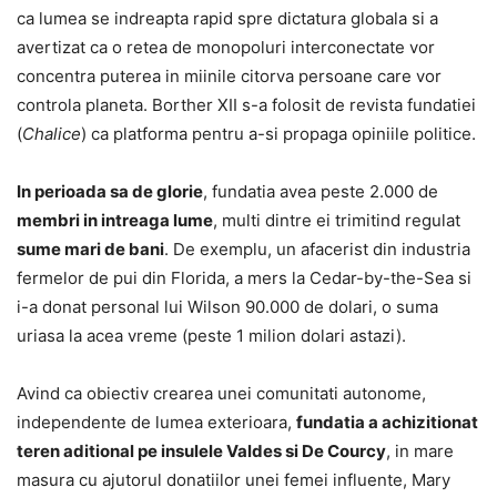
ca lumea se indreapta rapid spre dictatura globala si a
avertizat ca o retea de monopoluri interconectate vor
concentra puterea in miinile citorva persoane care vor
controla planeta. Borther XII s-a folosit de revista fundatiei
(
Chalice
) ca platforma pentru a-si propaga opiniile politice.
In perioada sa de glorie
, fundatia avea peste 2.000 de
membri in intreaga lume
, multi dintre ei trimitind regulat
sume mari de bani
. De exemplu, un afacerist din industria
fermelor de pui din Florida, a mers la Cedar-by-the-Sea si
i-a donat personal lui Wilson 90.000 de dolari, o suma
uriasa la acea vreme (peste 1 milion dolari astazi).
Avind ca obiectiv crearea unei comunitati autonome,
independente de lumea exterioara,
fundatia a achizitionat
teren aditional pe insulele Valdes si De Courcy
, in mare
masura cu ajutorul donatiilor unei femei influente, Mary