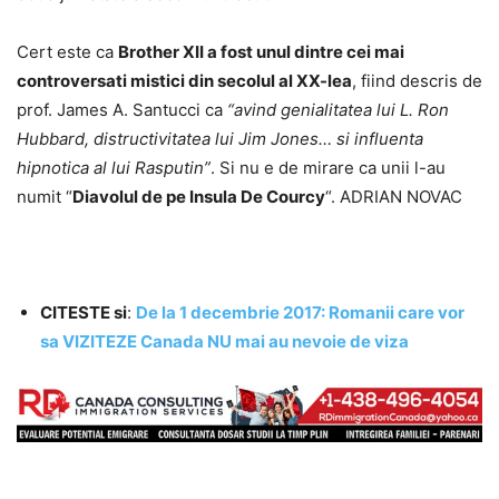
Cert este ca
Brother XII a fost unul dintre cei mai
controversati mistici din secolul al XX-lea
, fiind descris de
prof. James A. Santucci ca
“avind genialitatea lui L. Ron
Hubbard, distructivitatea lui Jim Jones… si influenta
hipnotica al lui Rasputin”
. Si nu e de mirare ca unii l-au
numit “
Diavolul de pe Insula De Courcy
“. ADRIAN NOVAC
CITESTE si
:
De la 1 decembrie 2017: Romanii care vor
sa VIZITEZE Canada NU mai au nevoie de viza