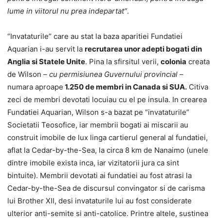
lume in viitorul nu prea indepartat”
.
“Invataturile” care au stat la baza aparitiei Fundatiei
Aquarian i-au servit la
recrutarea unor adepti bogati din
Anglia si Statele Unite
. Pina la sfirsitul verii,
colonia
creata
de Wilson –
cu permisiunea Guvernului provincial
–
numara aproape
1.250 de membri in Canada si SUA.
Citiva
zeci de membri devotati locuiau cu el pe insula. In crearea
Fundatiei Aquarian, Wilson s-a bazat pe “invataturile”
Societatii Teosofice, iar membrii bogati ai miscarii au
construit imobile de lux linga cartierul general al fundatiei,
aflat la Cedar-by-the-Sea, la circa 8 km de Nanaimo (unele
dintre imobile exista inca, iar vizitatorii jura ca sint
bintuite). Membrii devotati ai fundatiei au fost atrasi la
Cedar-by-the-Sea de discursul convingator si de carisma
lui Brother XII, desi invataturile lui au fost considerate
ulterior anti-semite si anti-catolice. Printre altele, sustinea