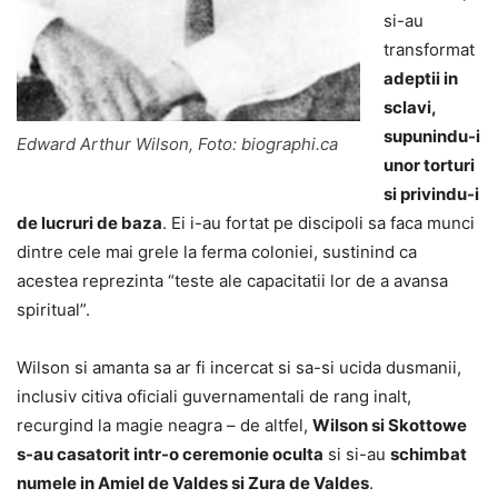
si-au
transformat
adeptii in
sclavi,
supunindu-i
Edward Arthur Wilson, Foto: biographi.ca
unor torturi
si privindu-i
de lucruri de baza
. Ei i-au fortat pe discipoli sa faca munci
dintre cele mai grele la ferma coloniei, sustinind ca
acestea reprezinta “teste ale capacitatii lor de a avansa
spiritual”.
Wilson si amanta sa ar fi incercat si sa-si ucida dusmanii,
inclusiv citiva oficiali guvernamentali de rang inalt,
recurgind la magie neagra – de altfel,
Wilson si Skottowe
s-au casatorit intr-o ceremonie oculta
si si-au
schimbat
numele in Amiel de Valdes si Zura de Valdes
.