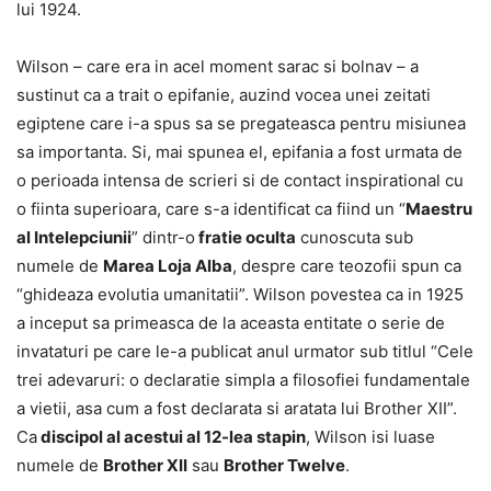
lui 1924.
Wilson – care era in acel moment sarac si bolnav – a
sustinut ca a trait o epifanie, auzind vocea unei zeitati
egiptene care i-a spus sa se pregateasca pentru misiunea
sa importanta. Si, mai spunea el, epifania a fost urmata de
o perioada intensa de scrieri si de contact inspirational cu
o fiinta superioara, care s-a identificat ca fiind un “
Maestru
al Intelepciunii
” dintr-o
fratie oculta
cunoscuta sub
numele de
Marea Loja Alba
, despre care teozofii spun ca
“ghideaza evolutia umanitatii”. Wilson povestea ca in 1925
a inceput sa primeasca de la aceasta entitate o serie de
invataturi pe care le-a publicat anul urmator sub titlul “Cele
trei adevaruri: o declaratie simpla a filosofiei fundamentale
a vietii, asa cum a fost declarata si aratata lui Brother XII”.
Ca
discipol al acestui al 12-lea stapin
, Wilson isi luase
numele de
Brother XII
sau
Brother Twelve
.