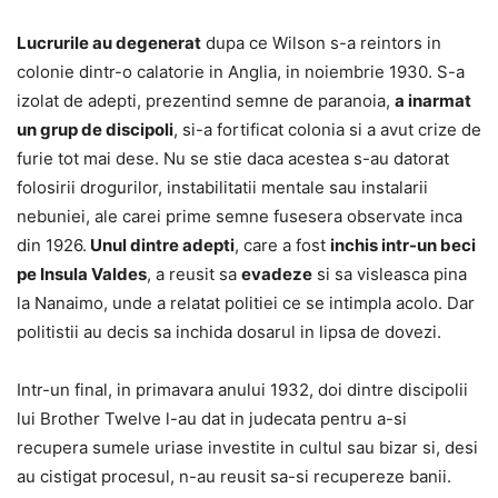
Lucrurile au degenerat
dupa ce Wilson s-a reintors in
colonie dintr-o calatorie in Anglia, in noiembrie 1930. S-a
izolat de adepti, prezentind semne de paranoia,
a inarmat
un grup de discipoli
, si-a fortificat colonia si a avut crize de
furie tot mai dese. Nu se stie daca acestea s-au datorat
folosirii drogurilor, instabilitatii mentale sau instalarii
nebuniei, ale carei prime semne fusesera observate inca
din 1926.
Unul dintre adepti
, care a fost
inchis intr-un beci
pe Insula Valdes
, a reusit sa
evadeze
si sa visleasca pina
la Nanaimo, unde a relatat politiei ce se intimpla acolo. Dar
politistii au decis sa inchida dosarul in lipsa de dovezi.
Intr-un final, in primavara anului 1932, doi dintre discipolii
lui Brother Twelve l-au dat in judecata pentru a-si
recupera sumele uriase investite in cultul sau bizar si, desi
au cistigat procesul, n-au reusit sa-si recupereze banii.