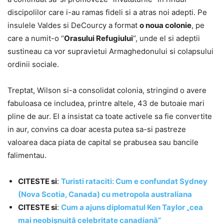
discipolilor care i-au ramas fideli si a atras noi adepti. Pe
insulele Valdes si DeCourcy a format
o noua colonie
, pe
care a numit-o “
Orasului Refugiului
“, unde el si adeptii
sustineau ca vor supravietui Armaghedonului si colapsului
ordinii sociale.
Treptat, Wilson si-a consolidat colonia, stringind o avere
fabuloasa ce includea, printre altele, 43 de butoaie mari
pline de aur. El a insistat ca toate activele sa fie convertite
in aur, convins ca doar acesta putea sa-si pastreze
valoarea daca piata de capital se prabusea sau bancile
falimentau.
CITESTE si
:
Turisti rataciti: Cum e confundat Sydney
(Nova Scotia, Canada) cu metropola australiana
CITESTE si
:
Cum a ajuns diplomatul Ken Taylor „cea
mai neobișnuită celebritate canadiană”