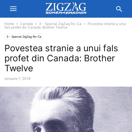
Home
Canada
3 - Special ZigZag Ro-Ca
Povestea stranie a unui
fals profet din Canada: Brother Twelve
3 - Special ZigZag Ro-Ca
Povestea stranie a unui fals
profet din Canada: Brother
Twelve
ianuarie 7, 2018