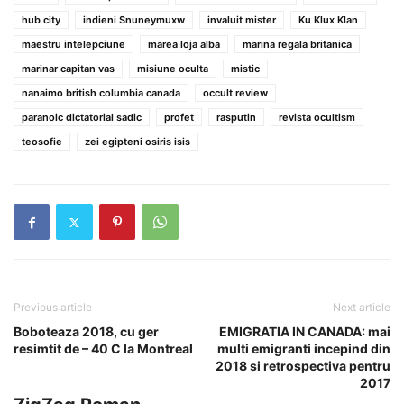
hub city
indieni Snuneymuxw
invaluit mister
Ku Klux Klan
maestru intelepciune
marea loja alba
marina regala britanica
marinar capitan vas
misiune oculta
mistic
nanaimo british columbia canada
occult review
paranoic dictatorial sadic
profet
rasputin
revista ocultism
teosofie
zei egipteni osiris isis
Previous article
Next article
Boboteaza 2018, cu ger
EMIGRATIA IN CANADA: mai
resimtit de – 40 C la Montreal
multi emigranti incepind din
2018 si retrospectiva pentru
2017