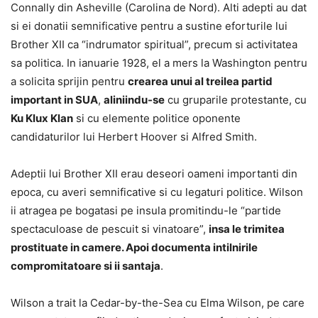
Connally din Asheville (Carolina de Nord). Alti adepti au dat
si ei donatii semnificative pentru a sustine eforturile lui
Brother XII ca “indrumator spiritual”, precum si activitatea
sa politica. In ianuarie 1928, el a mers la Washington pentru
a solicita sprijin pentru
crearea unui al treilea partid
important in SUA
,
aliniindu-se
cu gruparile protestante, cu
Ku Klux Klan
si cu elemente politice oponente
candidaturilor lui Herbert Hoover si Alfred Smith.
Adeptii lui Brother XII erau deseori oameni importanti din
epoca, cu averi semnificative si cu legaturi politice. Wilson
ii atragea pe bogatasi pe insula promitindu-le “partide
spectaculoase de pescuit si vinatoare”,
insa le trimitea
prostituate in camere. Apoi documenta intilnirile
compromitatoare si ii santaja
.
Wilson a trait la Cedar-by-the-Sea cu Elma Wilson, pe care