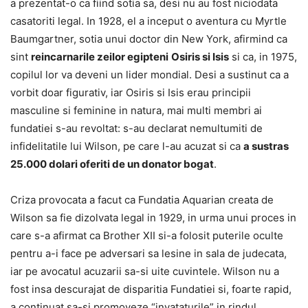
a prezentat-o ca fiind sotia sa, desi nu au fost niciodata
casatoriti legal. In 1928, el a inceput o aventura cu Myrtle
Baumgartner, sotia unui doctor din New York, afirmind ca
sint
reincarnarile zeilor egipteni
Osiris si Isis
si ca, in 1975,
copilul lor va deveni un lider mondial. Desi a sustinut ca a
vorbit doar figurativ, iar Osiris si Isis erau principii
masculine si feminine in natura, mai multi membri ai
fundatiei s-au revoltat: s-au declarat nemultumiti de
infidelitatile lui Wilson, pe care l-au acuzat si ca
a sustras
25.000 dolari oferiti de un donator bogat
.
Criza provocata a facut ca Fundatia Aquarian creata de
Wilson sa fie dizolvata legal in 1929, in urma unui proces in
care s-a afirmat ca Brother XII si-a folosit puterile oculte
pentru a-i face pe adversari sa lesine in sala de judecata,
iar pe avocatul acuzarii sa-si uite cuvintele. Wilson nu a
fost insa descurajat de disparitia Fundatiei si, foarte rapid,
a continuat sa-si promoveze “invataturile” in rindul