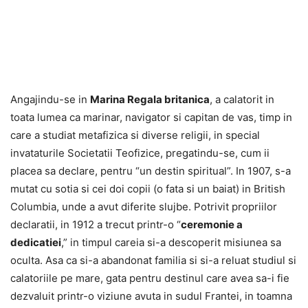
Angajindu-se in
Marina Regala britanica
, a calatorit in
toata lumea ca marinar, navigator si capitan de vas, timp in
care a studiat metafizica si diverse religii, in special
invataturile Societatii Teofizice, pregatindu-se, cum ii
placea sa declare, pentru “un destin spiritual”. In 1907, s-a
mutat cu sotia si cei doi copii (o fata si un baiat) in British
Columbia, unde a avut diferite slujbe. Potrivit propriilor
declaratii, in 1912 a trecut printr-o “
ceremonie a
dedicatiei
,” in timpul careia si-a descoperit misiunea sa
oculta. Asa ca si-a abandonat familia si si-a reluat studiul si
calatoriile pe mare, gata pentru destinul care avea sa-i fie
dezvaluit printr-o viziune avuta in sudul Frantei, in toamna