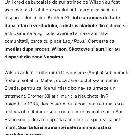
Unii cred ca butoaiele de aur strinse de Wilson au fost
ascunse la sfirsitul procesului. Altii afirma ca banii au
disparut atunci cind Brother XII,
intr-un acces de furie
dupa aflarea verdictului
, a
distrus cladirile
din colonie si
echipamentele agricole, avariind si nava amiral a
comunitatii, barca cu pinze
Lady Royal
. Cert este ca
imediat dupa proces, Wilson, Skottowe si aurul lor au
disparut din zona Nanaimo
.
Wilson ar fi trait ulterior in Devonshire (Anglia) sub numele
fostului sot al lui Mabel, dupa care cuplul s-a mutat in
Elvetia, pentru ca liderul mistic bolnav sa urmeze un
tratament. Brother XII ar fi murit la Neuchatel in 7
noiembrie 1934, desi o serie de rapoarte au afirmat ca a
fost vazut intilnindu-se cu unul dintre avocatii sai in San
Francisco la doi ani dupa data in care se spunea ca ar fi
murit.
Soarta lui si a amantei sale ramine si astazi