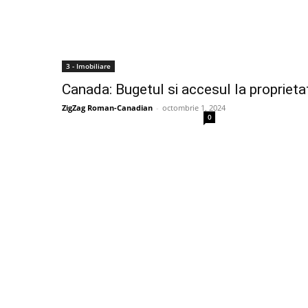
3 - Imobiliare
Canada: Bugetul si accesul la proprieta
ZigZag Roman-Canadian
-
octombrie 1, 2024
0