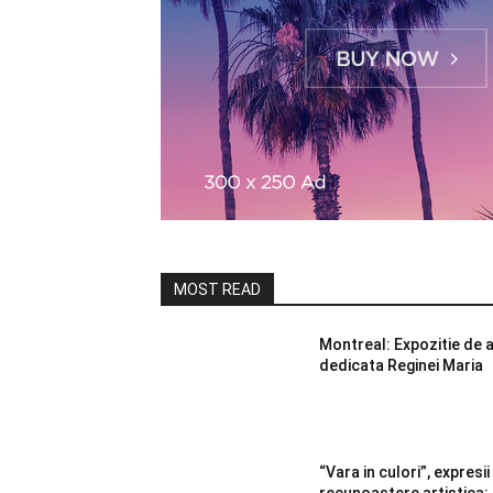
MOST READ
Montreal: Expozitie de ar
dedicata Reginei Maria
“Vara in culori”, expresii
recunoastere artistica