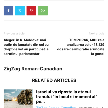
Previous article
Next article
Alegeri in R. Moldova: mai
TEMPORAR, MIDI reia
putin de jumatate din cei cu
analizarea celor 18.139
drept de vot au participat la
dosare de imigratie aruncate
scrutinul parlamentar
la gunoi
ZigZag Roman-Canadian
RELATED ARTICLES
Israelul va riposta la atacul
Iranului “in locul si momentul”
pe...
ZigZag Roman-Canadian
-
octombrie 1, 2024