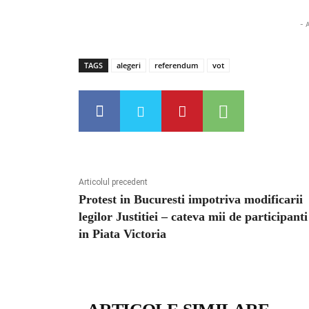
- 
TAGS
alegeri
referendum
vot
Articolul precedent
Protest in Bucuresti impotriva modificarii
legilor Justitiei – cateva mii de participanti
in Piata Victoria