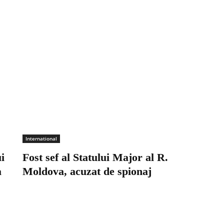
International
i
Fost sef al Statului Major al R.
a
Moldova, acuzat de spionaj