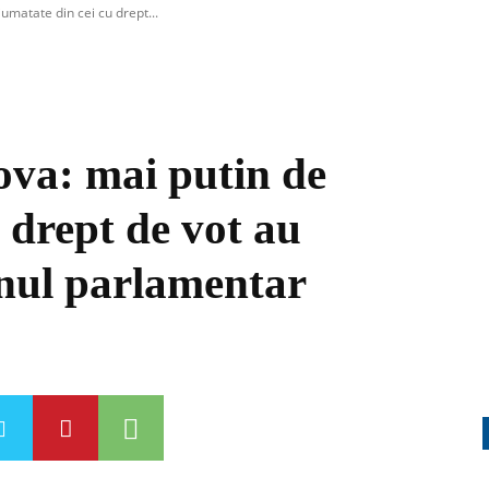
jumatate din cei cu drept...
ova: mai putin de
 drept de vot au
inul parlamentar