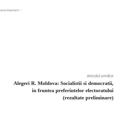
Advertisement -
Articolul următor
Alegeri R. Moldova: Socialistii si democratii,
in fruntea preferintelor electoratului
(rezultate preliminare)