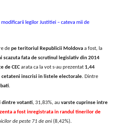
modificarii legilor Justitiei – cateva mii de
are de
pe teritoriul Republicii Moldova
a fost, la
 scazuta fata de scrutinul legislativ din 2014
te de CEC
arata ca la vot s-au prezentat
1,44
cetateni inscrisi in listele electorale
. Dintre
bati
.
i dintre votanti
, 31,83%, au
varste cuprinse intre
enta a fost inregistrata in randul tinerilor de
nicilor de peste 71 de ani
(8,42%).