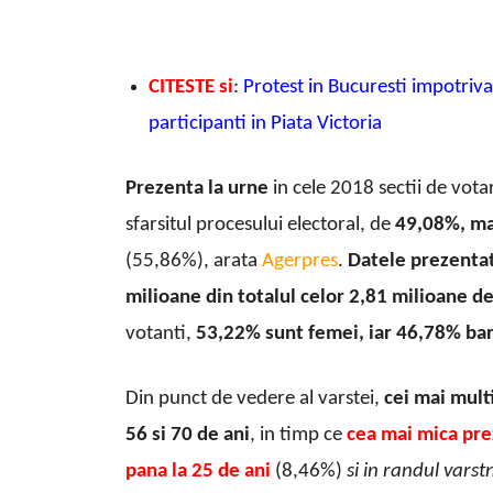
CITESTE si
:
P
rotest in Bucuresti impotriva 
participanti in Piata Victoria
Prezenta la urne
in cele 2018 sectii de vot
sfarsitul procesului electoral, de
49,08%, mai
(55,86%), arata
Agerpres
.
Datele prezenta
milioane din totalul celor 2,81 milioane de 
votanti,
53,22% sunt femei, iar 46,78% bar
Din punct de vedere al varstei,
cei mai mult
56 si 70 de ani
, in timp ce
cea mai mica prez
pana la 25 de ani
(8,46%)
si in randul varst