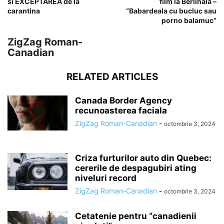
si EXCEPTAREA de la
film la Berlinala –
carantina
“Babardeala cu bucluc sau
porno balamuc”
ZigZag Roman-
Canadian
RELATED ARTICLES
Canada Border Agency
recunoasterea faciala
ZigZag Roman-Canadian
-
octombrie 3, 2024
Criza furturilor auto din Quebec:
cererile de despagubiri ating
niveluri record
ZigZag Roman-Canadian
-
octombrie 3, 2024
Cetatenie pentru “canadienii