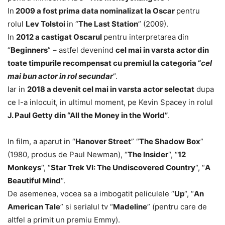
In
2009 a fost prima data nominalizat la Oscar
pentru
rolul
Lev Tolstoi
in “
The Last Station
” (2009).
In
2012 a castigat Oscarul
pentru interpretarea din
“
Beginners
” – astfel devenind
cel mai in varsta actor din
toate timpurile recompensat cu premiul la categoria “
cel
mai bun actor in rol secundar
“.
Iar in
2018 a devenit cel mai in varsta actor selectat
dupa
ce l-a inlocuit, in ultimul moment, pe Kevin Spacey in rolul
J. Paul Getty din “All the Money in the World”
.
In film, a aparut in “
Hanover Street
” “
The Shadow Box
”
(1980, produs de Paul Newman), “
The Insider
“, “
12
Monkeys
“, “
Star Trek VI: The Undiscovered Country
“, “
A
Beautiful Mind
“.
De asemenea, vocea sa a imbogatit peliculele “
Up
“, “
An
American Tale
” si serialul tv “
Madeline
” (pentru care de
altfel a primit un premiu Emmy).