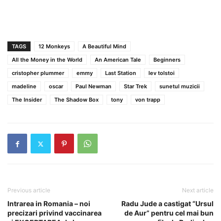
TAGS
12 Monkeys
A Beautiful Mind
All the Money in the World
An American Tale
Beginners
cristopher plummer
emmy
Last Station
lev tolstoi
madeline
oscar
Paul Newman
Star Trek
sunetul muzicii
The Insider
The Shadow Box
tony
von trapp
Previous article
Next article
Intrarea in Romania – noi
Radu Jude a castigat “Ursul
precizari privind vaccinarea
de Aur” pentru cel mai bun