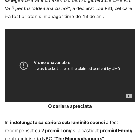
sa legendara va fi un exemplu pentru generatiile care vin.
Va fi pentru totdeauna cu noi”
, a declarat Lou Pitt, cel care
i-a fost prieten si manager timp de 46 de ani.
O cariera apreciata
In
indelungata sa cariera sub luminile scenei
a fost
recompensat cu
2 premii Tony
si a castigat
premiul Emmy
pentru miniseria NBC
“The Moneychangers”
.