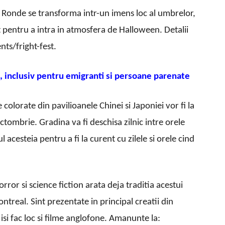
a Ronde se transforma intr-un imens loc al umbrelor,
 pentru a intra in atmosfera de Halloween. Detalii
ts/fright-fest.
, inclusiv pentru emigranti si persoane parenate
 colorate din pavilioanele Chinei si Japoniei vor fi la
tombrie. Gradina va fi deschisa zilnic intre orele
l acesteia pentru a fi la curent cu zilele si orele cind
horror si science fiction arata deja traditia acestui
treal. Sint prezentate in principal creatii din
si fac loc si filme anglofone. Amanunte la: