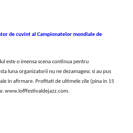
ator de cuvint al Campionatelor mondiale de
alul este o imensa scena continua pentru
easta luna organizatorii nu ne dezamagesc si au pus
ale in afirmare. Profitati de ultimele zile (pina in 15
i la: www.lofffestivaldejazz.com.