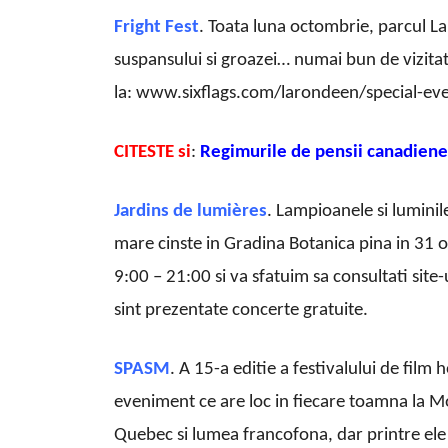
Fright Fest
. Toata luna octombrie, parcul L
suspansului si groazei… numai bun de vizitat
la: www.sixflags.com/larondeen/special-even
CITESTE si
:
Regimurile de pensii canadiene
Jardins de lumières
. Lampioanele si luminile
mare cinste in Gradina Botanica pina in 31 oc
9:00 – 21:00 si va sfatuim sa consultati site-u
sint prezentate concerte gratuite.
SPASM
. A 15-a editie a festivalului de film 
eveniment ce are loc in fiecare toamna la Mon
Quebec si lumea francofona, dar printre ele i