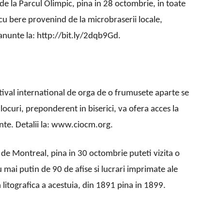
e la Parcul Olimpic, pina in 28 octombrie, in toate
y cu bere provenind de la microbraserii locale,
anunte la: http://bit.ly/2dqb9Gd.
stival international de orga de o frumusete aparte se
locuri, preponderent in biserici, va ofera acces la
inte. Detalii la: www.ciocm.org.
de Montreal, pina in 30 octombrie puteti vizita o
u mai putin de 90 de afise si lucrari imprimate ale
da litografica a acestuia, din 1891 pina in 1899.