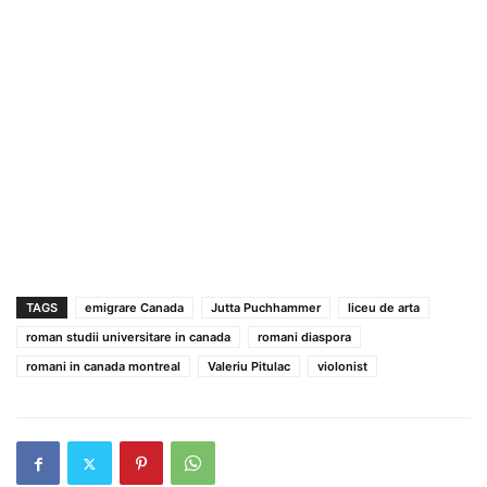
TAGS
emigrare Canada
Jutta Puchhammer
liceu de arta
roman studii universitare in canada
romani diaspora
romani in canada montreal
Valeriu Pitulac
violonist