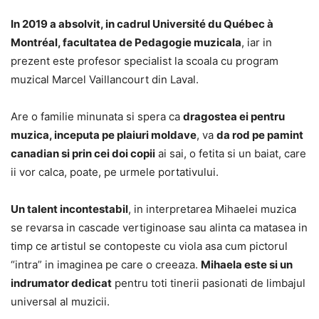
In 2019 a absolvit, in cadrul Université du Québec à
Montréal, facultatea de Pedagogie muzicala
, iar in
prezent este profesor specialist la scoala cu program
muzical Marcel Vaillancourt din Laval.
Are o familie minunata si spera ca
dragostea ei pentru
muzica, inceputa pe plaiuri moldave
, va
da rod pe pamint
canadian si prin cei doi copii
ai sai, o fetita si un baiat, care
ii vor calca, poate, pe urmele portativului.
Un talent incontestabil
, in interpretarea Mihaelei muzica
se revarsa in cascade vertiginoase sau alinta ca matasea in
timp ce artistul se contopeste cu viola asa cum pictorul
“intra” in imaginea pe care o creeaza.
Mihaela este si un
indrumator dedicat
pentru toti tinerii pasionati de limbajul
universal al muzicii.