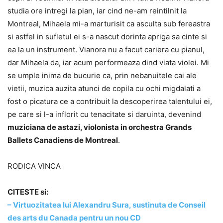
studia ore intregi la pian, iar cind ne-am reintilnit la
Montreal, Mihaela mi-a marturisit ca asculta sub fereastra
si astfel in sufletul ei s-a nascut dorinta apriga sa cinte si
ea la un instrument. Vianora nu a facut cariera cu pianul,
dar Mihaela da, iar acum performeaza dind viata violei. Mi
se umple inima de bucurie ca, prin nebanuitele cai ale
vietii, muzica auzita atunci de copila cu ochi migdalati a
fost o picatura ce a contribuit la descoperirea talentului ei,
pe care si l-a inflorit cu tenacitate si daruinta, devenind
muziciana de astazi, violonista in orchestra Grands
Ballets Canadiens de Montreal
.
RODICA VINCA
CITESTE si:
– Virtuozitatea lui Alexandru Sura, sustinuta de Conseil
des arts du Canada pentru un nou CD