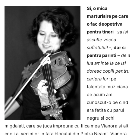
Si, o mica
marturisire pe care
o fac deopotriva
pentru tineri
–
sa isi
asculte vocea
sufletului!
-,
dar si
pentru parinti
–
de a
lua aminte la ce isi
doresc copiii pentru
cariera lor
: pe
talentata muziciana
de acum am
cunoscut-o pe cind
era fetita cu parul
negru si ochi
migdalati, care se juca impreuna cu fiica mea Vianora si alti
copii ai vecinilor in fata blocului din Piatra Neamt. Vianora