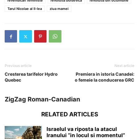
revendicari feministe
revolutia bolsevica
revolutia din octombrie
Tarul Nicolae al II-lea
ziua mamei
Previous article
Next article
Cresterea tarifelor Hydro
Premiera in istoria Canadei:
Quebec
o femeie la conducerea GRC
ZigZag Roman-Canadian
RELATED ARTICLES
Israelul va riposta la atacul
Iranului “in locul si momentul”