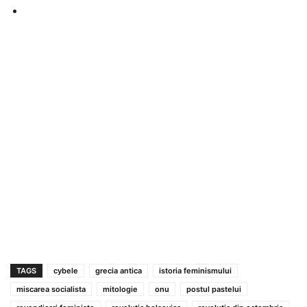
TAGS
cybele
grecia antica
istoria feminismului
miscarea socialista
mitologie
onu
postul pastelui