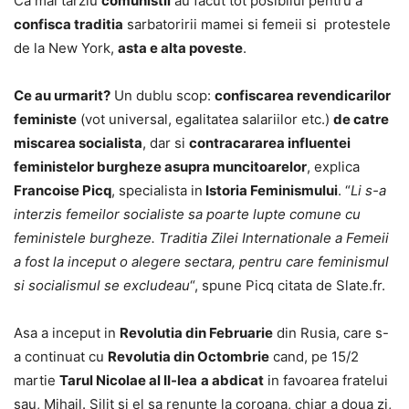
Ca mai tarziu
comunistii
au facut tot posibilul pentru a
confisca traditia
sarbatoririi mamei si femeii si protestele
de la New York,
asta e alta poveste
.
Ce au urmarit?
Un dublu scop:
confiscarea revendicarilor
feministe
(vot universal, egalitatea salariilor etc.)
de catre
miscarea socialista
, dar si
contracararea influentei
feministelor burgheze asupra muncitoarelor
, explica
Francoise Picq
, specialista in
Istoria Feminismului
. “
Li s-a
interzis femeilor socialiste sa poarte lupte comune cu
feministele burgheze. Traditia Zilei Internationale a Femeii
a fost la inceput o alegere sectara, pentru care feminismul
si socialismul se excludeau
“, spune Picq citata de Slate.fr.
Asa a inceput in
Revolutia din Februarie
din Rusia, care s-
a continuat cu
Revolutia din Octombrie
cand, pe 15/2
martie
Tarul Nicolae al II-lea
a abdicat
in favoarea fratelui
sau, Mihail. Silit si el sa renunte la coroana, chiar a doua zi,