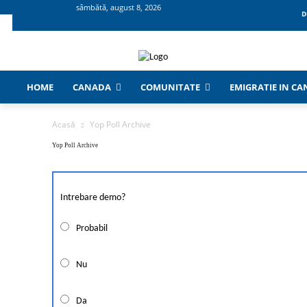
sâmbătă, august 8, 2026
D
HOME
CANADA
COMUNITATE
EMIGRATIE IN C
Acasă
Yop Poll Archive
Yop Poll Archive
Intrebare demo?
Probabil
Nu
Da