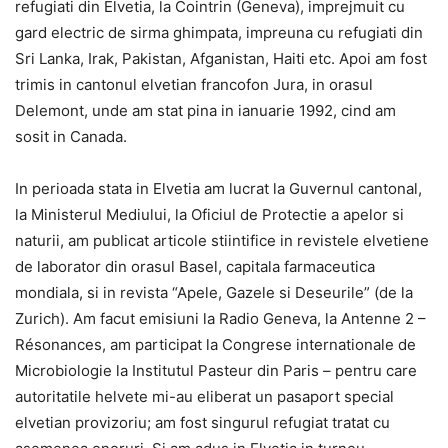
refugiati din Elvetia, la Cointrin (Geneva), imprejmuit cu
gard electric de sirma ghimpata, impreuna cu refugiati din
Sri Lanka, Irak, Pakistan, Afganistan, Haiti etc. Apoi am fost
trimis in cantonul elvetian francofon Jura, in orasul
Delemont, unde am stat pina in ianuarie 1992, cind am
sosit in Canada.
In perioada stata in Elvetia am lucrat la Guvernul cantonal,
la Ministerul Mediului, la Oficiul de Protectie a apelor si
naturii, am publicat articole stiintifice in revistele elvetiene
de laborator din orasul Basel, capitala farmaceutica
mondiala, si in revista “Apele, Gazele si Deseurile” (de la
Zurich). Am facut emisiuni la Radio Geneva, la Antenne 2 –
Résonances, am participat la Congrese internationale de
Microbiologie la Institutul Pasteur din Paris – pentru care
autoritatile helvete mi-au eliberat un pasaport special
elvetian provizoriu; am fost singurul refugiat tratat cu