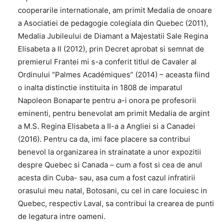
cooperarile internationale, am primit Medalia de onoare
a Asociatiei de pedagogie colegiala din Quebec (2011),
Medalia Jubileului de Diamant a Majestatii Sale Regina
Elisabeta a II (2012), prin Decret aprobat si semnat de
premierul Frantei mi s-a conferit titlul de Cavaler al
Ordinului “Palmes Académiques” (2014) – aceasta fiind
o inalta distinctie instituita in 1808 de imparatul
Napoleon Bonaparte pentru a-i onora pe profesorii
eminenti, pentru benevolat am primit Medalia de argint
a M.S. Regina Elisabeta a II-a a Angliei si a Canadei
(2016). Pentru ca da, imi face placere sa contribui
benevol la organizarea in strainatate a unor expozitii
despre Quebec si Canada – cum a fost si cea de anul
acesta din Cuba- sau, asa cum a fost cazul infratirii
orasului meu natal, Botosani, cu cel in care locuiesc in
Quebec, respectiv Laval, sa contribui la crearea de punti
de legatura intre oameni.