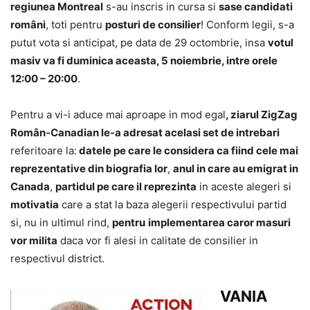
regiunea Montreal
s-au inscris in cursa si
sase candidati
români
, toti pentru
posturi de consilier
! Conform legii, s-a
putut vota si anticipat, pe data de 29 octombrie, insa
votul
masiv va fi duminica aceasta, 5 noiembrie, intre orele
12:00 – 20:00
.
Pentru a vi-i aduce mai aproape in mod egal
, ziarul ZigZag
Român-Canadian le-a adresat acelasi set de intrebari
referitoare la:
datele pe care le considera ca fiind cele mai
reprezentative din biografia lor
,
anul in care au emigrat in
Canada
,
partidul pe care il reprezinta
in aceste alegeri si
motivatia
care a stat la baza alegerii respectivului partid
si, nu in ultimul rind,
pentru
implementarea caror masuri
vor milita
daca vor fi alesi in calitate de consilier in
respectivul district.
V
ANIA