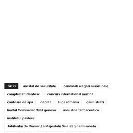
TAGS
arestat de securitate
candidati alegeri municipale
complex studentesc
concurs international muzica
contoare de apa
decret
fuga romania
gauri strazi
Inaltul Comisariat ONU geneva
industrie farmaceutica
institutul pasteur
Jubileului de Diamant a Majestatii Sale Regina Elisabeta