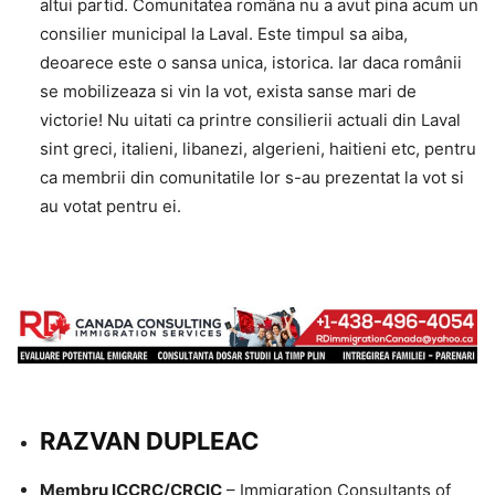
altui partid. Comunitatea româna nu a avut pina acum un
consilier municipal la Laval. Este timpul sa aiba,
deoarece este o sansa unica, istorica. Iar daca românii
se mobilizeaza si vin la vot, exista sanse mari de
victorie! Nu uitati ca printre consilierii actuali din Laval
sint greci, italieni, libanezi, algerieni, haitieni etc, pentru
ca membrii din comunitatile lor s-au prezentat la vot si
au votat pentru ei.
RAZVAN DUPLEAC
Membru ICCRC/CRCIC
– Immigration Consultants of