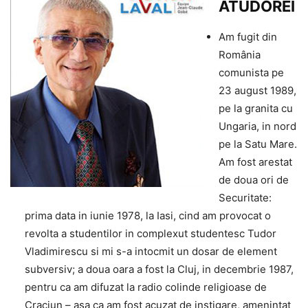
ATUDOREI
Am fugit din
România
comunista pe
23 august 1989,
pe la granita cu
Ungaria, in nord
pe la Satu Mare.
Am fost arestat
de doua ori de
Securitate:
prima data in iunie 1978, la Iasi, cind am provocat o
revolta a studentilor in complexut studentesc Tudor
Vladimirescu si mi s-a intocmit un dosar de element
subversiv; a doua oara a fost la Cluj, in decembrie 1987,
pentru ca am difuzat la radio colinde religioase de
Craciun – asa ca am fost acuzat de instigare, amenintat