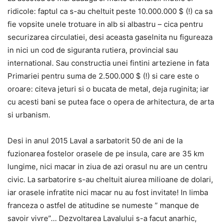
ridicole: faptul ca s-au cheltuit peste 10.000.000 $ (!) ca sa
fie vopsite unele trotuare in alb si albastru – cica pentru
securizarea circulatiei, desi aceasta gaselnita nu figureaza
in nici un cod de siguranta rutiera, provincial sau
international. Sau constructia unei fintini arteziene in fata
Primariei pentru suma de 2.500.000 $ (!) si care este o
oroare: citeva jeturi si o bucata de metal, deja ruginita; iar
cu acesti bani se putea face o opera de arhitectura, de arta
si urbanism.
Desi in anul 2015 Laval a sarbatorit 50 de ani de la
fuzionarea fostelor orasele de pe insula, care are 35 km
lungime, nici macar in ziua de azi orasul nu are un centru
civic. La sarbatorire s-au cheltuit aiurea milioane de dolari,
iar orasele infratite nici macar nu au fost invitate! In limba
franceza o astfel de atitudine se numeste ” manque de
savoir vivre”… Dezvoltarea Lavalului s-a facut anarhic,