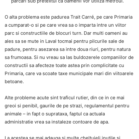
parcari sub pretextul ca oamenii vor utiliza metroul.
O alta problema este padurea Trait Carré, pe care Primaria
a cumparat-o si pe care vrea sa o imparta intre un viitor
parc si constructiile de blocuri turn. Dar multi oameni au
ales sa se mute in Laval tocmai pentru pilcurile sale de
padure, pentru asezarea sa intre doua riuri, pentru natura
sa frumoasa. Si nu vreau sa las buldozerele companiilor de
constructii sa afecteze toate astea prin complicitate cu
Primaria, care va scoate taxe municipale mari din viitoarele
betoane.
Alte probleme acute sint traficul rutier, din ce in ce mai
greoi si penibil, gaurile de pe strazi, regulamentul pentru
animale – in fapt o suprataxa, faptul ca actuala
administratie vrea sa instaleze contoare de apa.
La acestea se mai adauga si multe cheltuieli inutile si