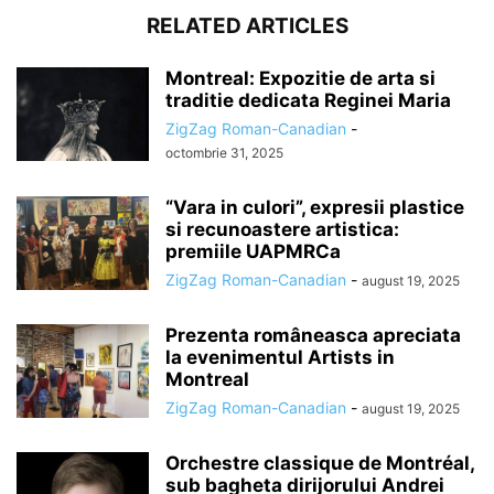
RELATED ARTICLES
Montreal: Expozitie de arta si
traditie dedicata Reginei Maria
ZigZag Roman-Canadian
-
octombrie 31, 2025
“Vara in culori”, expresii plastice
si recunoastere artistica:
premiile UAPMRCa
ZigZag Roman-Canadian
-
august 19, 2025
Prezenta româneasca apreciata
la evenimentul Artists in
Montreal
ZigZag Roman-Canadian
-
august 19, 2025
Orchestre classique de Montréal,
sub bagheta dirijorului Andrei