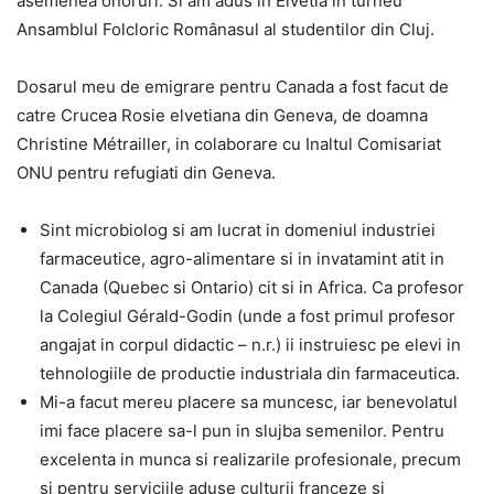
asemenea onoruri. Si am adus in Elvetia in turneu
Ansamblul Folcloric Românasul al studentilor din Cluj.
Dosarul meu de emigrare pentru Canada a fost facut de
catre Crucea Rosie elvetiana din Geneva, de doamna
Christine Métrailler, in colaborare cu Inaltul Comisariat
ONU pentru refugiati din Geneva.
Sint microbiolog si am lucrat in domeniul industriei
farmaceutice, agro-alimentare si in invatamint atit in
Canada (Quebec si Ontario) cit si in Africa. Ca profesor
la Colegiul Gérald-Godin (unde a fost primul profesor
angajat in corpul didactic – n.r.) ii instruiesc pe elevi in
tehnologiile de productie industriala din farmaceutica.
Mi-a facut mereu placere sa muncesc, iar benevolatul
imi face placere sa-l pun in slujba semenilor. Pentru
excelenta in munca si realizarile profesionale, precum
si pentru serviciile aduse culturii franceze si