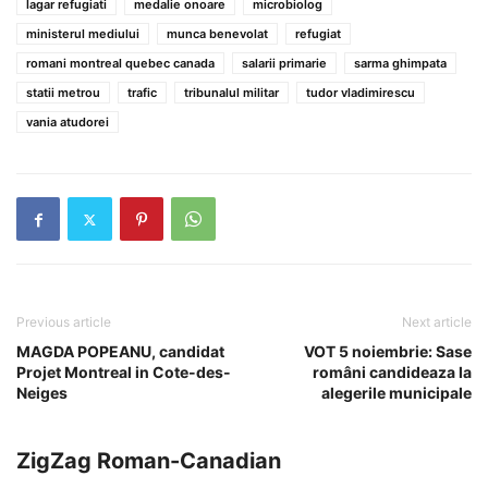
lagar refugiati
medalie onoare
microbiolog
ministerul mediului
munca benevolat
refugiat
romani montreal quebec canada
salarii primarie
sarma ghimpata
statii metrou
trafic
tribunalul militar
tudor vladimirescu
vania atudorei
Previous article
Next article
MAGDA POPEANU, candidat
VOT 5 noiembrie: Sase
Projet Montreal in Cote-des-
români candideaza la
Neiges
alegerile municipale
ZigZag Roman-Canadian