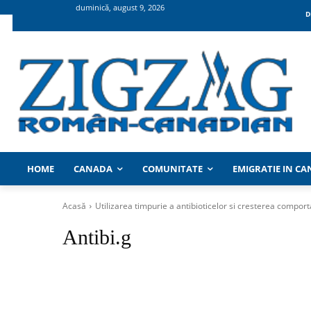
duminică, august 9, 2026
D
HOME
CANADA
COMUNITATE
EMIGRATIE IN C
Acasă
Utilizarea timpurie a antibioticelor si cresterea compo
Antibi.g