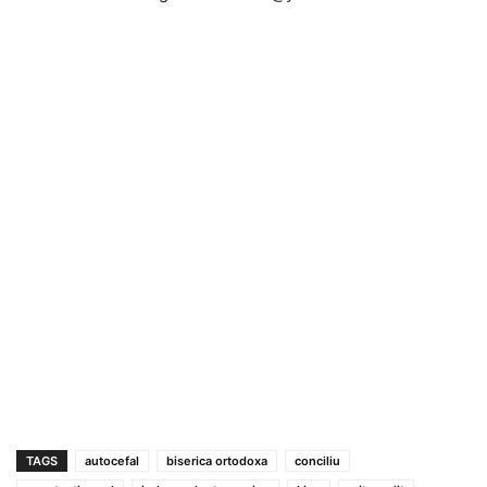
TAGS
autocefal
biserica ortodoxa
conciliu