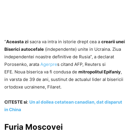
“
Aceasta zi
sacra va intra in istorie drept cea a
crearii unei
Biserici autocefale
(independente) unite in Ucraina. Ziua
independentei noastre definitive de Rusia”, a declarat
Porosenko, arata
Agerpre
s
citand AFP, Reuters si
EFE. Noua biserica va fi condusa de
mitropolitul Epifaniy
,
in varsta de 39 de ani, sustinut de actualul lider al bisericii
ortodoxe ucrainene, Filaret.
CITESTE si
:
Un al doilea cetatean canadian, dat disparut
in China
Furia Moscovei