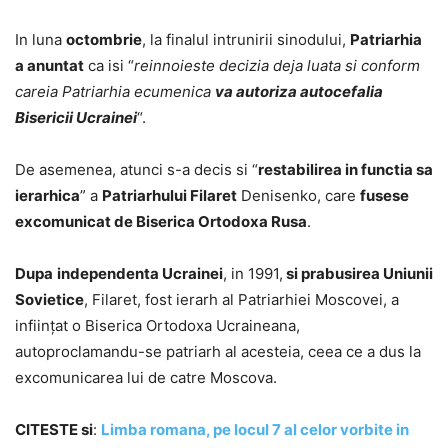
In luna
octombrie
, la finalul intrunirii sinodului,
Patriarhia
a anuntat
ca isi “
reinnoieste decizia deja luata si conform
careia Patriarhia ecumenica
va autoriza autocefalia
Bisericii Ucrainei
“.
De asemenea, atunci s-a decis si “
restabilirea in functia sa
ierarhica
” a
Patriarhului Filaret
Denisenko, care
fusese
excomunicat de Biserica Ortodoxa Rusa
.
Dupa
independenta Ucrainei
, in 1991,
si prabusirea Uniunii
Sovietice
, Filaret, fost ierarh al Patriarhiei Moscovei, a
infiinţat o Biserica Ortodoxa Ucraineana,
autoproclamandu-se patriarh al acesteia, ceea ce a dus la
excomunicarea lui de catre Moscova.
CITESTE si
:
Limba romana, pe locul 7 al celor vorbite in