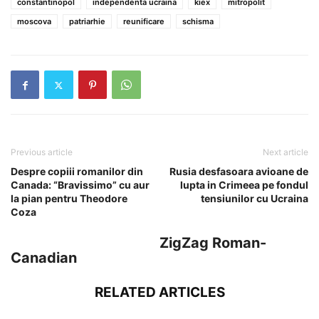
constantinopol
independenta ucraina
kiex
mitropolit
moscova
patriarhie
reunificare
schisma
Previous article
Next article
Despre copiii romanilor din
Rusia desfasoara avioane de
Canada: “Bravissimo” cu aur
lupta in Crimeea pe fondul
la pian pentru Theodore
tensiunilor cu Ucraina
Coza
ZigZag Roman-
Canadian
RELATED ARTICLES