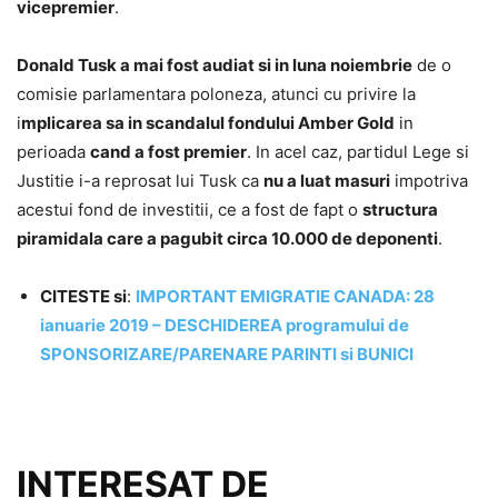
vicepremier
.
Donald Tusk a mai fost audiat si in luna noiembrie
de o
comisie parlamentara poloneza, atunci cu privire la
i
mplicarea sa in scandalul fondului Amber Gold
in
perioada
cand a fost premier
. In acel caz, partidul Lege si
Justitie i-a reprosat lui Tusk ca
nu a luat masuri
impotriva
acestui fond de investitii, ce a fost de fapt o
structura
piramidala care a pagubit circa 10.000 de deponenti
.
CITESTE si
:
IMPORTANT EMIGRATIE CANADA: 28
ianuarie 2019 – DESCHIDEREA programului de
SPONSORIZARE/PARENARE PARINTI si BUNICI
INTERESAT DE