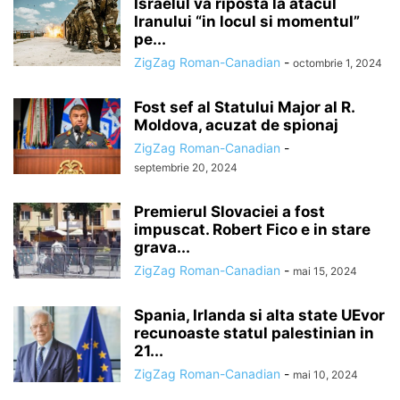
Israelul va riposta la atacul
Iranului “in locul si momentul”
pe...
ZigZag Roman-Canadian
-
octombrie 1, 2024
Fost sef al Statului Major al R.
Moldova, acuzat de spionaj
ZigZag Roman-Canadian
-
septembrie 20, 2024
Premierul Slovaciei a fost
impuscat. Robert Fico e in stare
grava...
ZigZag Roman-Canadian
-
mai 15, 2024
Spania, Irlanda si alta state UEvor
recunoaste statul palestinian in
21...
ZigZag Roman-Canadian
-
mai 10, 2024