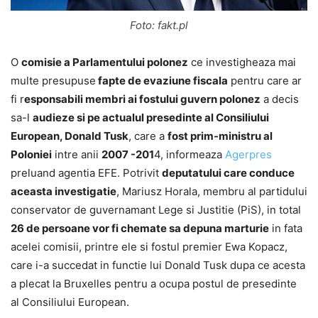
Foto: fakt.pl
O
comisie a Parlamentului polonez
ce investigheaza mai
multe presupuse
fapte de evaziune fiscala
pentru care ar
fi r
esponsabili membri ai fostului guvern polonez
a decis
sa-l
audieze si pe actualul presedinte al Consiliului
European, Donald Tusk
, care a
fost prim-ministru al
Poloniei
intre anii
2007 -201
4, informeaza
Agerpres
preluand agentia EFE. Potrivit
deputatului care conduce
aceasta investigatie
, Mariusz Horala, membru al partidului
conservator de guvernamant Lege si Justitie (PiS), in total
26 de persoane vor fi chemate sa depuna marturie
in fata
acelei comisii, printre ele si fostul premier Ewa Kopacz,
care i-a succedat in functie lui Donald Tusk dupa ce acesta
a plecat la Bruxelles pentru a ocupa postul de presedinte
al Consiliului European.