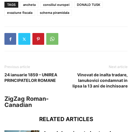
TAGS
ancheta
consiliul europei
DONALD TUSK
evaziune fiscala
schema piramidala
Previous article
Next article
24 ianuarie 1859 – UNIREA
Vinovat de inalta tradare,
PRINCIPATELOR ROMANE
Ianukovici condamnat in
lipsa la 13 ani de inchisoare
ZigZag Roman-
Canadian
RELATED ARTICLES