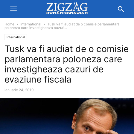
Home
International
Tusk va fi audiat de o comisie parlamentara
poloneza care investigheaza cazuri...
International
Tusk va fi audiat de o comisie
parlamentara poloneza care
investigheaza cazuri de
evaziune fiscala
ianuarie 24, 2019