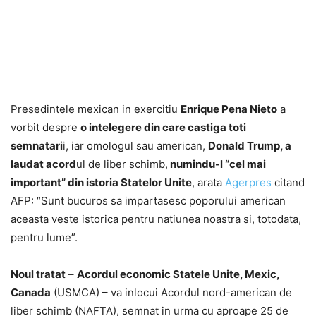
Presedintele mexican in exercitiu
Enrique Pena Nieto
a
vorbit despre
o intelegere din care castiga toti
semnatari
i, iar omologul sau american,
Donald Trump, a
laudat acord
ul de liber schimb,
numindu-l “cel mai
important” din istoria Statelor Unite
, arata
Agerpres
citand
AFP: “Sunt bucuros sa impartasesc poporului american
aceasta veste istorica pentru natiunea noastra si, totodata,
pentru lume”.
Noul tratat
–
Acordul economic Statele Unite, Mexic,
Canada
(USMCA) – va inlocui Acordul nord-american de
liber schimb (NAFTA), semnat in urma cu aproape 25 de