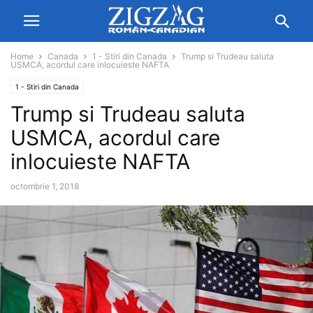
Home
Canada
1 - Stiri din Canada
Trump si Trudeau saluta
USMCA, acordul care inlocuieste NAFTA
1 - Stiri din Canada
Trump si Trudeau saluta
USMCA, acordul care
inlocuieste NAFTA
octombrie 1, 2018