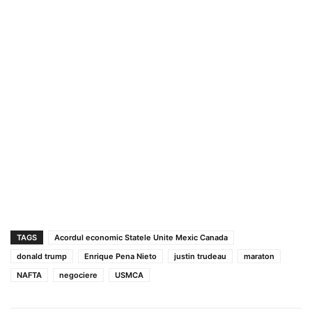
TAGS
Acordul economic Statele Unite Mexic Canada
donald trump
Enrique Pena Nieto
justin trudeau
maraton
NAFTA
negociere
USMCA