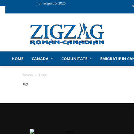
joi, august 6, 2026
D
HOME
CANADA
COMUNITATE
EMIGRATIE IN C
Acasă
Tags
Tags