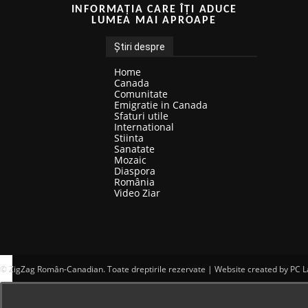
INFORMAȚIA CARE ÎȚI ADUCE
LUMEA MAI APROAPE
Știri despre
Home
Canada
Comunitate
Emigratie in Canada
Sfaturi utile
International
Stiinta
Sanatate
Mozaic
Diaspora
România
Video Ziar
© ZigZag Român-Canadian. Toate dreptirile rezervate | Website created by PC