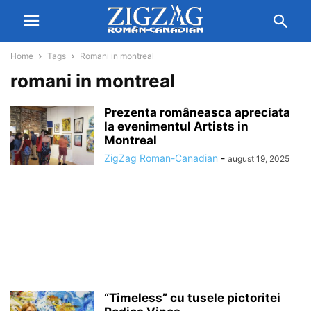
Home
Tags
Romani in montreal
romani in montreal
Prezenta româneasca apreciata
la evenimentul Artists in
Montreal
ZigZag Roman-Canadian
-
august 19, 2025
“Timeless” cu tusele pictoritei