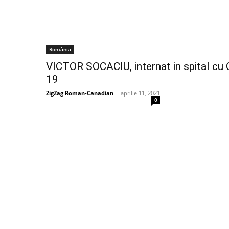
România
VICTOR SOCACIU, internat in spital cu
19
ZigZag Roman-Canadian
-
aprilie 11, 2021
0