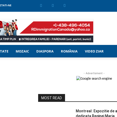
CTATI-NE
TATE
MOZAIC
DIASPORA
ROMÂNIA
VIDEO ZIAR
- Advertisment -
MOST READ
Montreal: Expozitie de ar
dedicata Reginei Maria