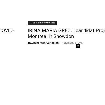
1 - Stiri din comunitate
 COVID-
IRINA MARIA GRECU, candidat Proj
Montreal in Snowdon
ZigZag Roman-Canadian
-
noiembrie 3, 2017
0